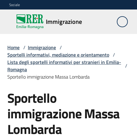
Vai al contenuto
Vai alla navigazione
Vai al footer
Sociale
Immigrazione
Immigrazione
Interventi
Home
/
Immigrazione
/
Sportelli informativi, mediazione e orientamento
/
Lista degli sportelli informativi per stranieri in Emilia-
/
Romagna
Progetti
Sportello immigrazione Massa Lombarda
europei
Sportello
Salta al contenuto
Documentazione
immigrazione Massa
Lombarda