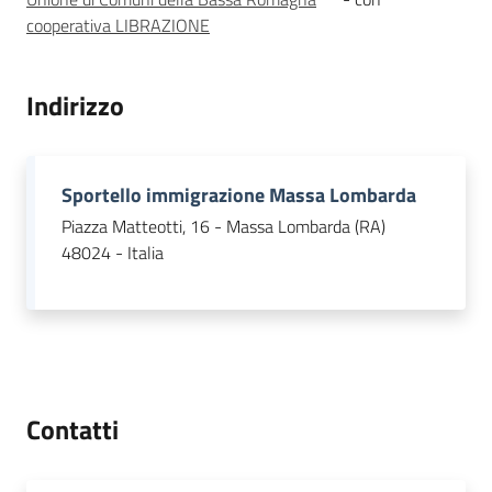
Leggi Atti Bandi
cooperativa LIBRAZIONE
Indirizzo
Piani Programmi
Progetti
Sportello immigrazione Massa Lombarda
Piazza Matteotti, 16 - Massa Lombarda (RA)
48024 - Italia
Contatti