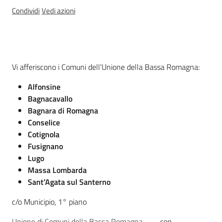
Osservatorio
Condividi
Vedi azioni
regionale
sul
fenomeno
migratorio
Descrizione
Vi afferiscono i Comuni dell'Unione della Bassa Romagna:
Alfonsine
Bagnacavallo
Bagnara di Romagna
Conselice
Sociale
Cotignola
Fusignano
Argomenti
Lugo
Massa Lombarda
Sant’Agata sul Santerno
Novità
c/o Municipio, 1° piano
Servizi
Unione di Comuni della Bassa Romagna
- con