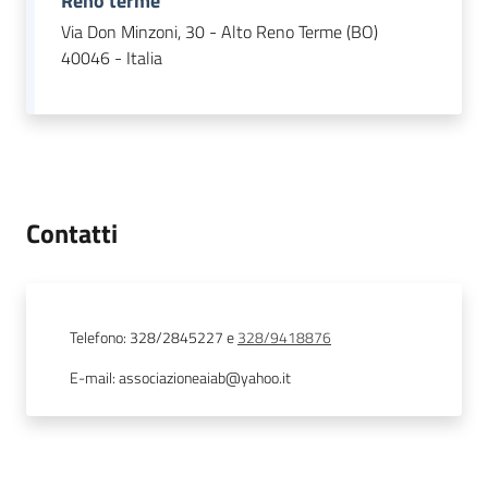
Reno terme
Leggi Atti Bandi
Via Don Minzoni, 30 - Alto Reno Terme (BO)
40046 - Italia
Piani Programmi
Progetti
Contatti
Telefono
:
328/2845227
e
328/9418876
E-mail
:
associazioneaiab@yahoo.it