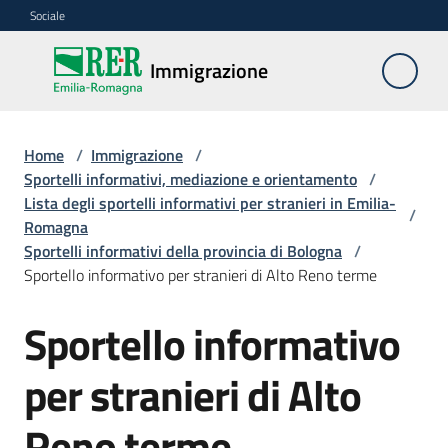
Vai al contenuto
Vai alla navigazione
Vai al footer
Sociale
Immigrazione
Immigrazione
Interventi
Home
/
Immigrazione
/
Sportelli informativi, mediazione e orientamento
/
Lista degli sportelli informativi per stranieri in Emilia-
/
Romagna
Progetti
Sportelli informativi della provincia di Bologna
/
europei
Sportello informativo per stranieri di Alto Reno terme
Sportello informativo
Salta al contenuto
Documentazione
per stranieri di Alto
Reno terme