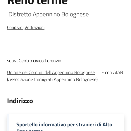
Osservatorio
regionale
 Distretto Appennino Bolognese
sul
fenomeno
Condividi
Vedi azioni
migratorio
Descrizione
sopra Centro civico Lorenzini
Unione dei Comuni dell’Appennino Bolognese
- con AIAB
Sociale
(Associazione Immigrati Appennino Bolognese)
Argomenti
Indirizzo
Novità
Servizi
Sportello informativo per stranieri di Alto