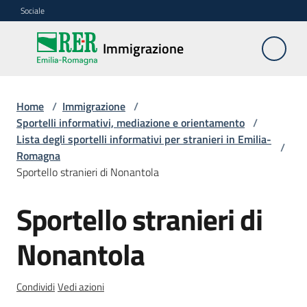
Vai al contenuto
Vai alla navigazione
Vai al footer
Sociale
Immigrazione
Immigrazione
Interventi
Home
/
Immigrazione
/
Sportelli informativi, mediazione e orientamento
/
Lista degli sportelli informativi per stranieri in Emilia-
/
Romagna
Progetti
Sportello stranieri di Nonantola
europei
Sportello stranieri di
Salta al contenuto
Documentazione
Nonantola
Condividi
Vedi azioni