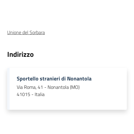
Osservatorio
regionale
sul
Descrizione
fenomeno
Unione del Sorbara
migratorio
Indirizzo
Sociale
Sportello stranieri di Nonantola
Via Roma, 41 - Nonantola (MO)
41015 - Italia
Argomenti
Novità
Servizi