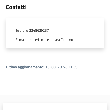
Leggi Atti Bandi
Contatti
Piani Programmi
Telefono
:
3348639237
Progetti
E-mail
:
stranieri.unionesorbara@cssmo.it
Ultimo aggiornamento
:
13-08-2024, 11:39