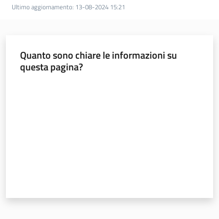
soggiorni
Ultimo aggiornamento
:
13-08-2024 15:21
socioeducativi
Formazione
Quanto sono chiare le informazioni su
e
questa pagina?
ricerca
Menu selezionato
Valuta da 1 a 5 stelle
Nidi
e
scuole
dell'infanzia