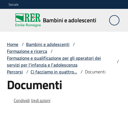
Vai al contenuto
Vai alla navigazione
Vai al footer
Sociale
Bambini e
Bambini e adolescenti
adolescenti
Home
/
Bambini e adolescenti
/
Accoglienza,
Formazione e ricerca
/
tutela
Formazione e qualificazione per gli operatori dei
/
e
servizi per l’infanzia e l’adolescenza
sostegno
Percorsi
/
Ci facciamo in quattro...
/
Documenti
Documenti
Adolescenza
Condividi
Vedi azioni
Centri
estivi
e