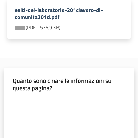
soggiorni
socioeducativi
esiti-del-laboratorio-201clavoro-di-
comunita201d.pdf
Formazione
(
PDF
-
575,9 KB
)
e
ricerca
Menu selezionato
Quanto sono chiare le informazioni su
Nidi
questa pagina?
e
scuole
Valuta da 1 a 5 stelle
dell'infanzia