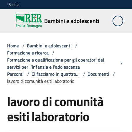
Vai al contenuto
Vai alla navigazione
Vai al footer
Sociale
Bambini e
Bambini e adolescenti
adolescenti
Home
/
Bambini e adolescenti
/
Accoglienza,
Formazione e ricerca
/
tutela
Formazione e qualificazione per gli operatori dei
/
e
servizi per l’infanzia e l’adolescenza
sostegno
Percorsi
/
Ci facciamo in quattro...
/
Documenti
/
lavoro di comunità esiti laboratorio
lavoro di comunità
Adolescenza
esiti laboratorio
Centri
estivi
e