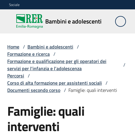
Vai al contenuto
Vai alla navigazione
Vai al footer
Sociale
Bambini e
Bambini e adolescenti
adolescenti
Home
/
Bambini e adolescenti
/
Accoglienza,
Formazione e ricerca
/
tutela
Formazione e qualificazione per gli operatori dei
/
e
servizi per l’infanzia e l’adolescenza
sostegno
Percorsi
/
Corso di alta formazione per assistenti sociali
/
Documenti secondo corso
/
Famiglie: quali interventi
Adolescenza
Famiglie: quali
Centri
interventi
estivi
e