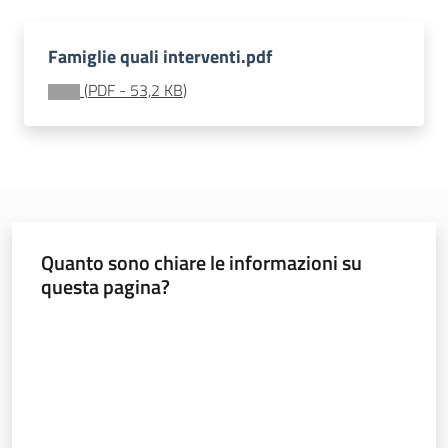
soggiorni
socioeducativi
Famiglie quali interventi.pdf
Formazione
(
PDF
-
53,2 KB
)
e
ricerca
Menu selezionato
Quanto sono chiare le informazioni su
Nidi
questa pagina?
e
scuole
Valuta da 1 a 5 stelle
dell'infanzia