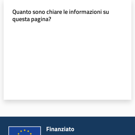
Sociale
Quanto sono chiare le informazioni su
questa pagina?
Argomenti
Valuta da 1 a 5 stelle
Novità
Servizi
Leggi Atti Bandi
Piani Programmi
Progetti