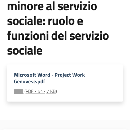
minore al servizio
soggiorni
socioeducativi
sociale: ruolo e
Formazione
funzioni del servizio
e
ricerca
sociale
Menu selezionato
Microsoft Word - Project Work
Nidi
Genovese.pdf
e
scuole
(
PDF
-
547,7 KB
)
dell'infanzia