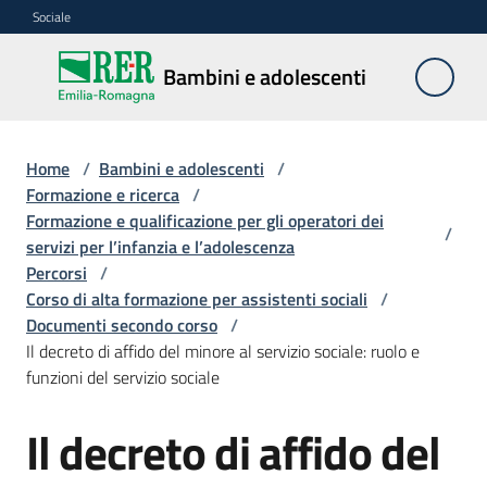
Vai al contenuto
Vai alla navigazione
Vai al footer
Sociale
Bambini e
Bambini e adolescenti
adolescenti
Home
/
Bambini e adolescenti
/
Accoglienza,
Formazione e ricerca
/
tutela
Formazione e qualificazione per gli operatori dei
/
e
servizi per l’infanzia e l’adolescenza
sostegno
Percorsi
/
Corso di alta formazione per assistenti sociali
/
Documenti secondo corso
/
Il decreto di affido del minore al servizio sociale: ruolo e
Adolescenza
funzioni del servizio sociale
Centri
Il decreto di affido del
estivi
e