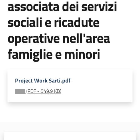
associata dei servizi
soggiorni
socioeducativi
sociali e ricadute
Formazione
operative nell'area
e
ricerca
famiglie e minori
Menu selezionato
Project Work Sarti.pdf
Nidi
e
(
PDF
-
549,9 KB
)
scuole
dell'infanzia