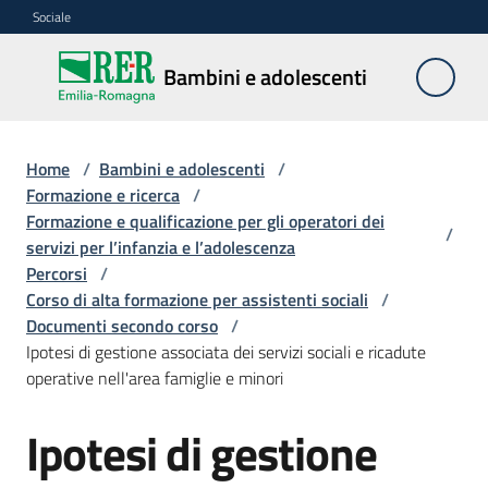
Vai al contenuto
Vai alla navigazione
Vai al footer
Sociale
Bambini e
Bambini e adolescenti
adolescenti
Home
/
Bambini e adolescenti
/
Accoglienza,
Formazione e ricerca
/
tutela
Formazione e qualificazione per gli operatori dei
/
e
servizi per l’infanzia e l’adolescenza
sostegno
Percorsi
/
Corso di alta formazione per assistenti sociali
/
Documenti secondo corso
/
Ipotesi di gestione associata dei servizi sociali e ricadute
Adolescenza
operative nell'area famiglie e minori
Centri
Ipotesi di gestione
estivi
e