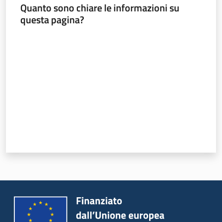
Quanto sono chiare le informazioni su
Sociale
questa pagina?
Valuta da 1 a 5 stelle
Argomenti
Novità
Servizi
Leggi Atti Bandi
Piani Programmi
Progetti