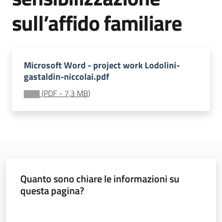
soggiorni
sull’affido familiare
socioeducativi
Formazione
e
Microsoft Word - project work Lodolini-
ricerca
gastaldin-niccolai.pdf
Menu selezionato
(
PDF
-
7,3 MB
)
Nidi
e
scuole
dell'infanzia
Quanto sono chiare le informazioni su
questa pagina?
Valuta da 1 a 5 stelle