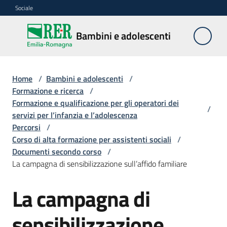
Vai al contenuto
Vai alla navigazione
Vai al footer
Sociale
Bambini e
Bambini e adolescenti
adolescenti
Home
/
Bambini e adolescenti
/
Accoglienza,
Formazione e ricerca
/
tutela
Formazione e qualificazione per gli operatori dei
/
e
servizi per l’infanzia e l’adolescenza
sostegno
Percorsi
/
Corso di alta formazione per assistenti sociali
/
Documenti secondo corso
/
La campagna di sensibilizzazione sull’affido familiare
Adolescenza
La campagna di
Centri
estivi
sensibilizzazione
e