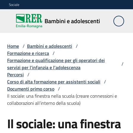
Vai al contenuto
Vai alla navigazione
Vai al footer
Sociale
Bambini e
Bambini e adolescenti
adolescenti
Home
/
Bambini e adolescenti
/
Accoglienza,
Formazione e ricerca
/
tutela
Formazione e qualificazione per gli operatori dei
/
e
servizi per l’infanzia e l’adolescenza
sostegno
Percorsi
/
Corso di alta formazione per assistenti sociali
/
Documenti primo corso
/
Il sociale: una finestra nella scuola (creare connessioni e
Adolescenza
collaborazioni all’interno della scuola)
Centri
Il sociale: una finestra
estivi
e