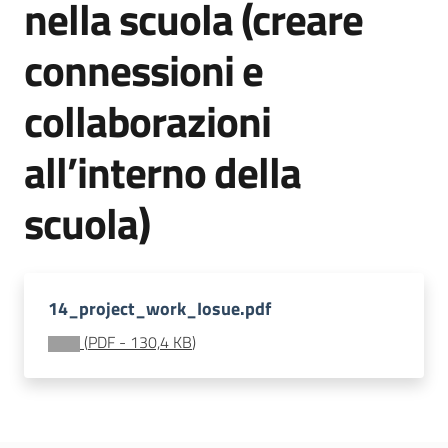
nella scuola (creare
soggiorni
socioeducativi
connessioni e
Formazione
collaborazioni
e
ricerca
all’interno della
Menu selezionato
scuola)
Nidi
e
14_project_work_Iosue.pdf
scuole
dell'infanzia
(
PDF
-
130,4 KB
)