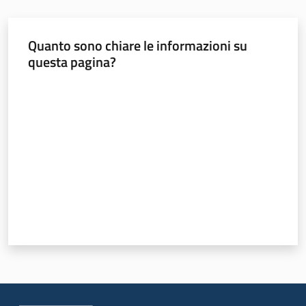
Sociale
Quanto sono chiare le informazioni su
questa pagina?
Argomenti
Valuta da 1 a 5 stelle
Novità
Servizi
Leggi Atti Bandi
Piani Programmi
Progetti