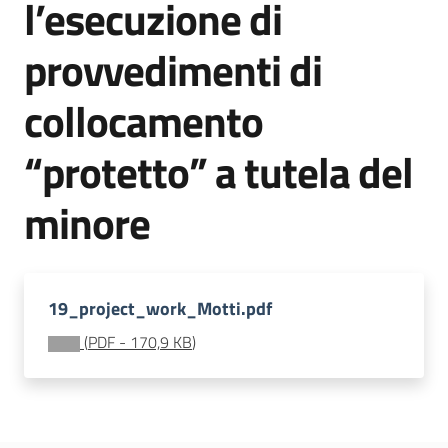
l’esecuzione di
soggiorni
socioeducativi
provvedimenti di
Formazione
collocamento
e
ricerca
“protetto” a tutela del
Menu selezionato
minore
Nidi
e
19_project_work_Motti.pdf
scuole
dell'infanzia
(
PDF
-
170,9 KB
)