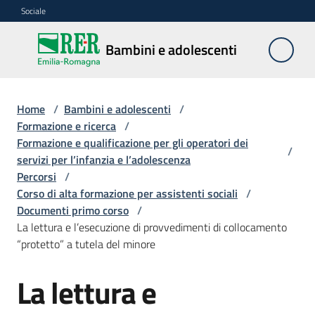
Vai al contenuto
Vai alla navigazione
Vai al footer
Sociale
Bambini e
Bambini e adolescenti
adolescenti
Home
/
Bambini e adolescenti
/
Accoglienza,
Formazione e ricerca
/
tutela
Formazione e qualificazione per gli operatori dei
/
e
servizi per l’infanzia e l’adolescenza
sostegno
Percorsi
/
Corso di alta formazione per assistenti sociali
/
Documenti primo corso
/
La lettura e l’esecuzione di provvedimenti di collocamento
Adolescenza
“protetto” a tutela del minore
Centri
La lettura e
estivi
e