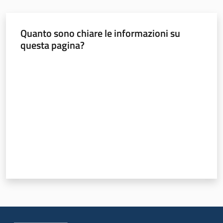
Sociale
Quanto sono chiare le informazioni su
questa pagina?
Argomenti
Valuta da 1 a 5 stelle
Novità
Servizi
Leggi Atti Bandi
Piani Programmi
Progetti