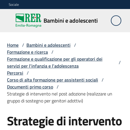
Vai al contenuto
Vai alla navigazione
Vai al footer
Sociale
Bambini e
Bambini e adolescenti
adolescenti
Home
/
Bambini e adolescenti
/
Accoglienza,
Formazione e ricerca
/
tutela
Formazione e qualificazione per gli operatori dei
/
e
servizi per l’infanzia e l’adolescenza
sostegno
Percorsi
/
Corso di alta formazione per assistenti sociali
/
Documenti primo corso
/
Strategie di intervento nel post adozione (realizzare un
Adolescenza
gruppo di sostegno per genitori adottivi)
Centri
Strategie di intervento
estivi
e