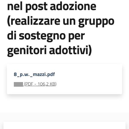
nel post adozione
soggiorni
socioeducativi
(realizzare un gruppo
Formazione
di sostegno per
e
ricerca
genitori adottivi)
Menu selezionato
8_p.w._mazzi.pdf
Nidi
e
(
PDF
-
106,2 KB
)
scuole
dell'infanzia