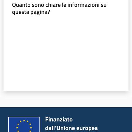
Quanto sono chiare le informazioni su
Sociale
questa pagina?
Valuta da 1 a 5 stelle
Argomenti
Novità
Servizi
Leggi Atti Bandi
Piani Programmi
Progetti