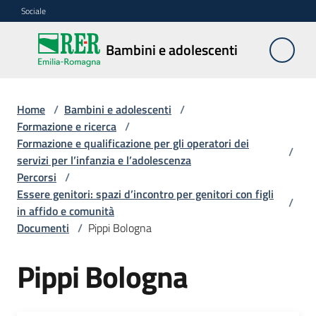
Vai al contenuto
Vai alla navigazione
Vai al footer
Sociale
Bambini e
Bambini e adolescenti
adolescenti
Home
/
Bambini e adolescenti
/
Accoglienza,
Formazione e ricerca
/
tutela
Formazione e qualificazione per gli operatori dei
/
e
servizi per l’infanzia e l’adolescenza
sostegno
Percorsi
/
Essere genitori: spazi d’incontro per genitori con figli
/
in affido e comunità
Documenti
/
Pippi Bologna
Adolescenza
Pippi Bologna
Centri
estivi
e