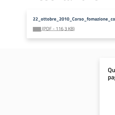
22_ottobre_2010_Corso_fomazione_coo
(
PDF
-
116,3 KB
)
Qu
pa
Valut