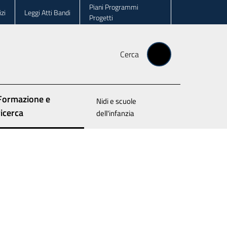
Piani Programmi
zi
Leggi Atti Bandi
Progetti
Cerca
Formazione e
Nidi e scuole
Menu selezionato
ricerca
dell'infanzia