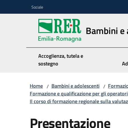
Vai al contenuto
Vai alla navigazione
Vai al footer
Sociale
Bambini e 
Accoglienza, tutela e
sostegno
Ad
Home
Bambini e adolescenti
Formazio
/
/
Formazione e qualificazione per gli operatori 
Il corso di formazione regionale sulla valut
Presentazione