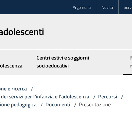
Argomenti
Novità
Servi
adolescenti
Centri estivi e soggiorni
olescenza
socioeducativi
ne e ricerca
/
dei servizi per l’infanzia e l’adolescenza
Percorsi
/
/
azione pedagogica
Documenti
Presentazione
/
/