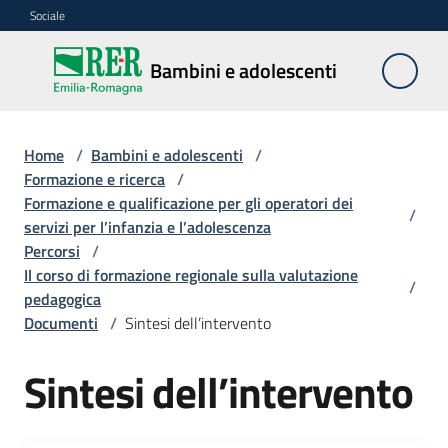
Vai al contenuto
Vai alla navigazione
Vai al footer
Sociale
Bambini e
Bambini e adolescenti
adolescenti
Home
/
Bambini e adolescenti
/
Accoglienza,
Formazione e ricerca
/
tutela
Formazione e qualificazione per gli operatori dei
/
e
servizi per l’infanzia e l’adolescenza
sostegno
Percorsi
/
Il corso di formazione regionale sulla valutazione
/
pedagogica
Documenti
/
Sintesi dell’intervento
Adolescenza
Sintesi dell’intervento
Centri
estivi
e