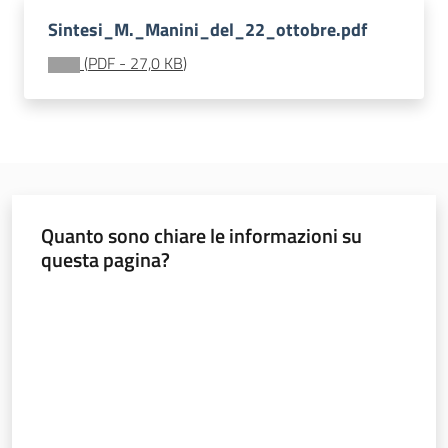
soggiorni
Sintesi_M._Manini_del_22_ottobre.pdf
socioeducativi
(
PDF
-
27,0 KB
)
Formazione
e
ricerca
Menu selezionato
Quanto sono chiare le informazioni su
questa pagina?
Nidi
e
Valuta da 1 a 5 stelle
scuole
dell'infanzia