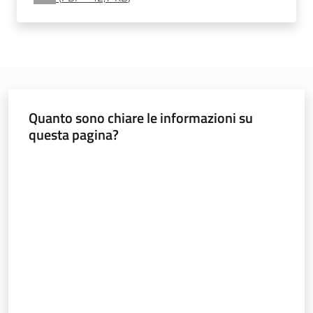
Sociale
Argomenti
Novità
Quanto sono chiare le informazioni su
questa pagina?
Servizi
Valuta da 1 a 5 stelle
Leggi Atti Bandi
Piani Programmi
Progetti