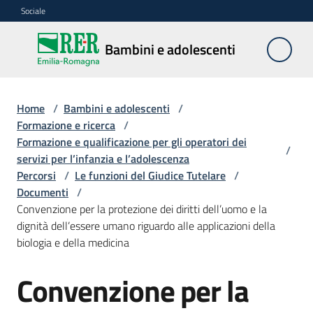
Vai al contenuto
Vai alla navigazione
Vai al footer
Sociale
Bambini e
Bambini e adolescenti
adolescenti
Home
/
Bambini e adolescenti
/
Accoglienza,
Formazione e ricerca
/
tutela
Formazione e qualificazione per gli operatori dei
/
e
servizi per l’infanzia e l’adolescenza
sostegno
Percorsi
/
Le funzioni del Giudice Tutelare
/
Documenti
/
Convenzione per la protezione dei diritti dell’uomo e la
dignità dell’essere umano riguardo alle applicazioni della
Adolescenza
biologia e della medicina
Centri
Convenzione per la
estivi
e