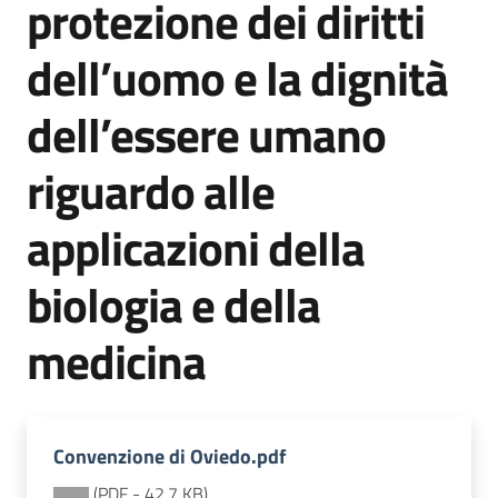
protezione dei diritti
soggiorni
socioeducativi
dell’uomo e la dignità
Formazione
dell’essere umano
e
ricerca
riguardo alle
Menu selezionato
applicazioni della
biologia e della
Nidi
e
medicina
scuole
dell'infanzia
Convenzione di Oviedo.pdf
(
PDF
-
42,7 KB
)