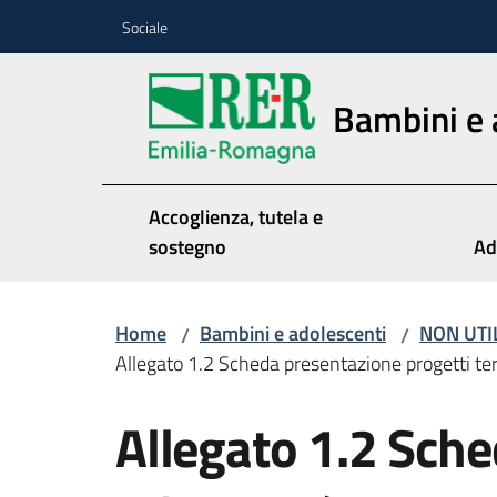
Vai al contenuto
Vai alla navigazione
Vai al footer
Sociale
Bambini e 
Accoglienza, tutela e
sostegno
Ad
Home
Bambini e adolescenti
NON UTI
/
/
Allegato 1.2 Scheda presentazione progetti te
Allegato 1.2 Sched