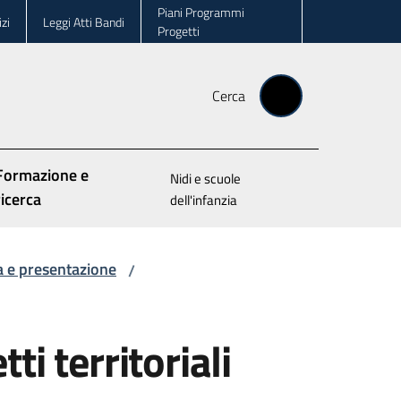
Piani Programmi
zi
Leggi Atti Bandi
Progetti
Cerca
Formazione e
Nidi e scuole
ricerca
dell'infanzia
a e presentazione
/
i territoriali