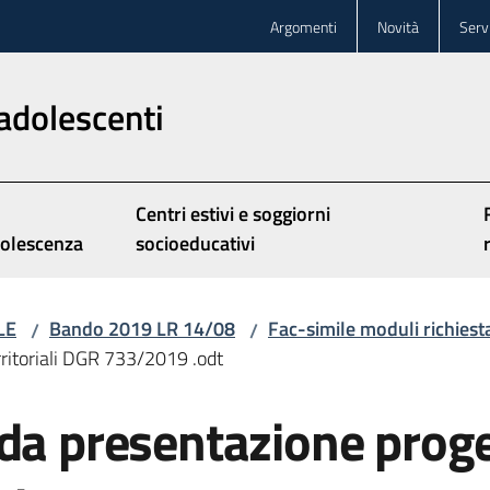
Argomenti
Novità
Servi
adolescenti
Centri estivi e soggiorni
olescenza
socioeducativi
LE
Bando 2019 LR 14/08
Fac-simile moduli richiest
/
/
rritoriali DGR 733/2019 .odt
a presentazione progett