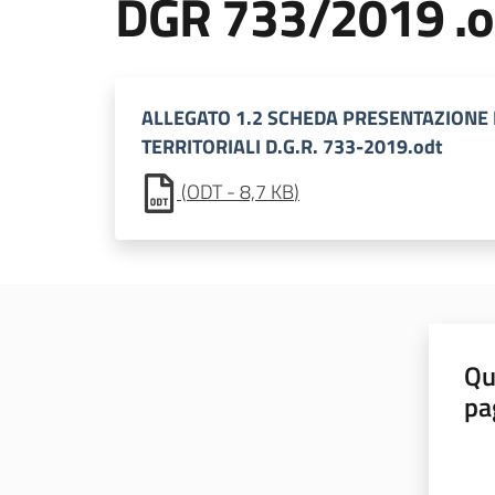
DGR 733/2019 .o
ALLEGATO 1.2 SCHEDA PRESENTAZIONE
TERRITORIALI D.G.R. 733-2019.odt
(
ODT
-
8,7 KB
)
Qu
pa
Valut