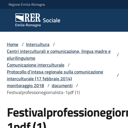
Vai al contenuto
Vai alla navigazione
Vai al footer
Regione Emilia-Romagna
Sociale
Sociale
Argomenti
Home
/
Intercultura
/
Centri interculturali e comunicazione, lingua madre e
/
plurilinguismo
Comunicazione interculturale
/
Novità
Protocollo d'intesa regionale sulla comunicazione
/
interculturale (17 febbraio 2014)
monitoraggio 2018
/
documenti
/
Servizi
Festivalprofessionegiornalista-1pdf (1)
Leggi
Festivalprofessionegior
Atti
Bandi
1pdf (1)