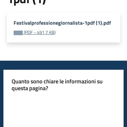
Piani
Programmi
Progetti
Festivalprofessionegiornalista-1pdf (1).pdf
(
PDF
-
491,7 KB
)
Seguici
su
Quanto sono chiare le informazioni su
questa pagina?
Valuta da 1 a 5 stelle