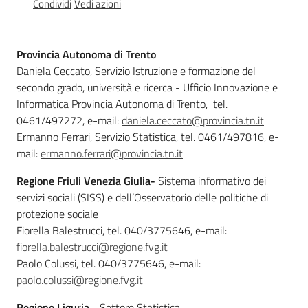
dell’infanzia
Condividi
Vedi azioni
(4-
5
anni)
Provincia Autonoma di Trento
Daniela Ceccato, Servizio Istruzione e formazione del
secondo grado, università e ricerca - Ufficio Innovazione e
Coordinamenti
Informatica Provincia Autonoma di Trento, tel.
pedagogici
0461/497272, e-mail:
daniela.ceccato@provincia.tn.it
Ermanno Ferrari, Servizio Statistica, tel. 0461/497816, e-
mail:
ermanno.ferrari@provincia.tn.it
Regione Friuli Venezia Giulia-
Sistema informativo dei
Bambini
servizi sociali (SISS) e dell’Osservatorio delle politiche di
e
protezione sociale
adolescenti
Fiorella Balestrucci,
tel. 040/3775646, e-mail:
fiorella.balestrucci@regione.fvg.it
Paolo Colussi, tel.
040/3775646, e-mail:
paolo.colussi@regione.fvg.it
Regione Liguria
- Settore Statistica