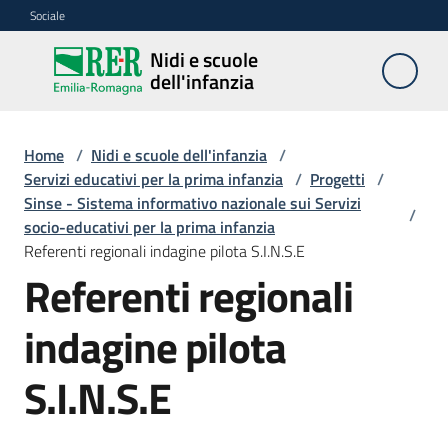
Vai al contenuto
Vai alla navigazione
Vai al footer
Sociale
Nidi e scuole
Nidi e
dell'infanzia
scuole
dell'infanzia
Home
/
Nidi e scuole dell'infanzia
/
Servizi educativi per la prima infanzia
/
Progetti
/
Sinse - Sistema informativo nazionale sui Servizi
Servizi
/
socio-educativi per la prima infanzia
educativi
Referenti regionali indagine pilota S.I.N.S.E
prima
Referenti regionali
infanzia
(0-
3
indagine pilota
anni)
S.I.N.S.E
Scuole