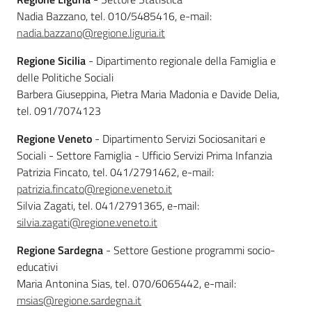
Sociale
Nadia Bazzano, tel. 010/5485416, e-mail:
nadia.bazzano@regione.liguria.it
Argomenti
Regione Sicilia
- Dipartimento regionale della Famiglia e
delle Politiche Sociali
Barbera Giuseppina, Pietra Maria Madonia e Davide Delia,
Novità
tel. 091/7074123
Servizi
Regione Veneto
- Dipartimento Servizi Sociosanitari e
Sociali - Settore Famiglia - Ufficio Servizi Prima Infanzia
Leggi Atti Bandi
Patrizia Fincato, tel. 041/2791462, e-mail:
patrizia.fincato@regione.veneto.it
Silvia Zagati, tel.
041/2791365, e-mail:
silvia.zagati@regione.veneto.it
Piani Programmi
Progetti
Regione Sardegna
- Settore Gestione programmi socio-
educativi
Maria Antonina Sias, tel.
070/6065442, e-mail:
msias@regione.sardegna.it