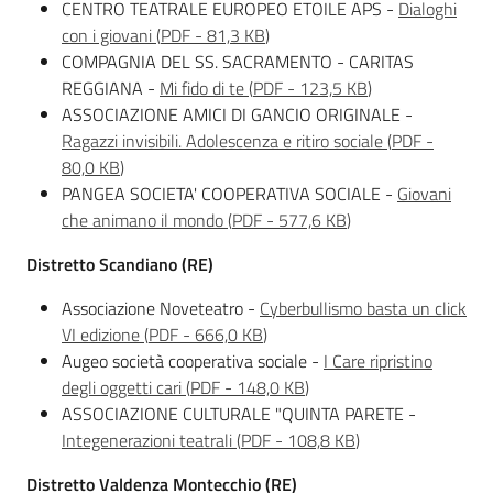
CENTRO TEATRALE EUROPEO ETOILE APS -
Dialoghi
con i giovani
(
PDF
-
81,3 KB
)
COMPAGNIA DEL SS. SACRAMENTO - CARITAS
REGGIANA -
Mi fido di te
(
PDF
-
123,5 KB
)
ASSOCIAZIONE AMICI DI GANCIO ORIGINALE -
Ragazzi invisibili. Adolescenza e ritiro sociale
(
PDF
-
80,0 KB
)
PANGEA SOCIETA' COOPERATIVA SOCIALE -
Giovani
che animano il mondo
(
PDF
-
577,6 KB
)
Distretto Scandiano (RE)
Associazione Noveteatro -
Cyberbullismo basta un click
VI edizione
(
PDF
-
666,0 KB
)
Augeo società cooperativa sociale -
I Care ripristino
degli oggetti cari
(
PDF
-
148,0 KB
)
ASSOCIAZIONE CULTURALE "QUINTA PARETE -
Integenerazioni teatrali
(
PDF
-
108,8 KB
)
Distretto Valdenza Montecchio (RE)