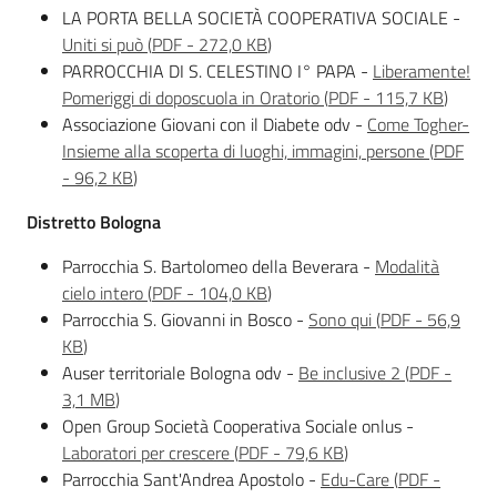
LA PORTA BELLA SOCIETÀ COOPERATIVA SOCIALE -
Uniti si può
(
PDF
-
272,0 KB
)
PARROCCHIA DI S. CELESTINO I° PAPA -
Liberamente!
Pomeriggi di doposcuola in Oratorio
(
PDF
-
115,7 KB
)
Associazione Giovani con il Diabete odv -
Come Togher-
Insieme alla scoperta di luoghi, immagini, persone
(
PDF
-
96,2 KB
)
Distretto Bologna
Parrocchia S. Bartolomeo della Beverara -
Modalità
cielo intero
(
PDF
-
104,0 KB
)
Parrocchia S. Giovanni in Bosco -
Sono qui
(
PDF
-
56,9
KB
)
Auser territoriale Bologna odv -
Be inclusive 2
(
PDF
-
3,1 MB
)
Open Group Società Cooperativa Sociale onlus -
Laboratori per crescere
(
PDF
-
79,6 KB
)
Parrocchia Sant'Andrea Apostolo -
Edu-Care
(
PDF
-