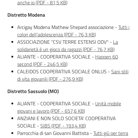
anche io
(
PDF
-
81,5 KB
)
Distretto Modena
Arcigay Modena Mathew Shepard associazione -
Tutti i
colori dell'adolescenza
(
PDF
-
76,3 KB
)
ASSOCIAZIONE "CSV TERRE ESTENSI ODV" -
La
solidarietà è un gioco da ragazzi
(
PDF
-
76,7 KB
)
ALIANTE - COOPERATIVA SOCIALE -
Happen 60
second
(
PDF
-
246,5 KB
)
CALEIDOS COOPERATIVA SOCIALE ONLUS -
Sani stili
di vita giovanili
(
PDF
-
276,9 KB
)
Distretto Sassuolo (MO)
ALIANTE - COOPERATIVA SOCIALE -
Unità mobile
giovani e lavoro
(
PDF
-
657,6 KB
)
ANZIANI E NON SOLO SOCIETA' COOPERATIVA
SOCIALE -
SIBS
(
PDF
-
193,4 KB
)
Parrocchia di san Giovanni Battista -
Tutti giù per terra