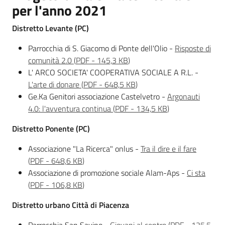
per l'anno 2021
Distretto Levante (PC)
Parrocchia di S. Giacomo di Ponte dell'Olio -
Risposte di
comunità 2.0
(
PDF
-
145,3 KB
)
L' ARCO SOCIETA' COOPERATIVA SOCIALE A R.L. -
L'arte di donare
(
PDF
-
648,5 KB
)
Ge.Ka Genitori associazione Castelvetro -
Argonauti
4.0: l'avventura continua
(
PDF
-
134,5 KB
)
Distretto Ponente (PC)
Associazione "La Ricerca" onlus -
Tra il dire e il fare
(
PDF
-
648,6 KB
)
Associazione di promozione sociale Alam-Aps -
Ci sta
(
PDF
-
106,8 KB
)
Distretto urbano Città di Piacenza