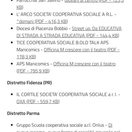
Parrocchia San Savino -
Giovani al centro
(
PDF
-
125,5
KB
)
L' ARCO SOCIETA' COOPERATIVA SOCIALE A R.L. -
°domani
(
PDF
-
416,3 KB
)
Diocesi di Piacenza Bobbio -
Street up. Da EDUCATIVA
DI STRADA A STRADA EDUCATIVA
(
PDF
-
144,4 KB
)
TICE COOPERATIVA SOCIALE B.OLD TALK APS
Manicomics -
Officina M crescere con il teatro
(
PDF
-
178,3 KB
)
APS Manicomics -
Officina M crescere con il teatro
(
PDF
-
795,9 KB
)
Distretto Fidenza
(PR)
IL CORTILE SOCIETA' COOPERATIVA SOCIALE a r. l. -
OXA
(
PDF
-
559,7 KB
)
Distretto Parma
Gruppo Scuola cooperativa sociale a.r.l. Onlus -
Di