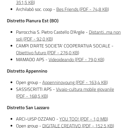
351,5 KB
)
Archilabò soc. coop -
Bes Friends
(
PDF
-
74,8 KB
)
Distretto Pianura Est (BO)
Parrocchia S. Pietro Castello D'Argile -
Distanti...ma non
soli
(
PDF
-
92,0 KB
)
CAMPI D'ARTE SOCIETA' COOPERATIVA SOCIALE -
Obiettivo futuro
(
PDF
-
276,0 KB
)
MAMADO APS -
Videoideando
(
PDF
-
79,0 KB
)
Distretto Appennino
Open group -
Appenninoyoung
(
PDF
-
163,4 KB
)
SASSISCRITTI APS -
Vivaio-cultura mobile giovanile
(
PDF
-
168,5 KB
)
Distretto San Lazzaro
ARCI-UISP OZZANO -
YOU TOO!
(
PDF
-
1,0 MB
)
Open group -
DIGITALE CREATIVO
(
PDF
-
152,5 KB
)