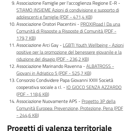
Associazione Famiglie per l'accoglienza Regione E-R -
Sociale
STIAMO INSIEME Azioni di condivisione e supporto di
adolescenti e famiglie
(
PDF
-
471,4 KB
)
Associazione Oratori Piacentini -
PROXIRoad | Da una
Argomenti
Comunità di Risposte a Risposte di Comunità
(
PDF
-
179,7 KB
)
Novità
Associazione Arci Gay -
LGBTI Youth Wellbeing - Azioni
positive per la promozione del benessere giovanile e la
Servizi
riduzione del disagio
(
PDF
-
236,2 KB
)
Associazione Marinando Ravenna -
ALBATROSS -
Leggi Atti Bandi
Giovani in Adriatico 5
(
PDF
-
525,7 KB
)
Consorzio Condividere Papa Giovanni XXIII Società
cooperativa sociale a r.l. -
IO GIOCO SENZA AZZARDO
(
PDF
-
118,6 KB
)
Piani Programmi
Associazione Nuovamente APS -
Progetto 3P della
Progetti
Comunità Europea: Prevenzione, Protezione, Pena
(
PDF
-
244,6 KB
)
Progetti di valenza territoriale