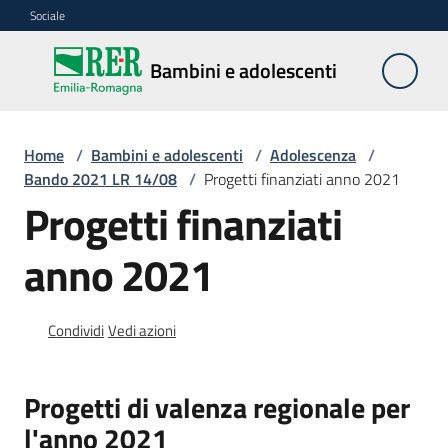
Vai al contenuto
Vai alla navigazione
Vai al footer
Sociale
Bambini e
Bambini e adolescenti
adolescenti
Home
/
Bambini e adolescenti
/
Adolescenza
/
Accoglienza,
Bando 2021 LR 14/08
/
Progetti finanziati anno 2021
tutela
Progetti finanziati
e
sostegno
anno 2021
Adolescenza
Condividi
Vedi azioni
Menu selezionato
Centri
Progetti di valenza regionale per
estivi
l'anno 2021
e