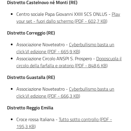
Distretto Castelnovo né Monti (RE)
Centro sociale Papa Giovanni XXIII SCS ONLUS -
Play
your set - fuori dallo schermo
(
PDF
-
602,7 KB
)
Distretto Correggio (RE)
Associazione Noveteatro -
Cyberbullismo basta un
click.VI edizione
(
PDF
-
665,9 KB
)
Associazione Circolo ANSPI S. Prospero -
Doposcuola il
circolo della farfalla e oratorio
(
PDF
-
848,6 KB
)
Distretto Guastalla (RE)
Associazione Noveteatro -
Cyberbullismo basta un
click.VI edizione
(
PDF
-
666,3 KB
)
Distretto Reggio Emilia
Croce rossa Italiana -
Tutto sotto controllo
(
PDF
-
195,3 KB
)