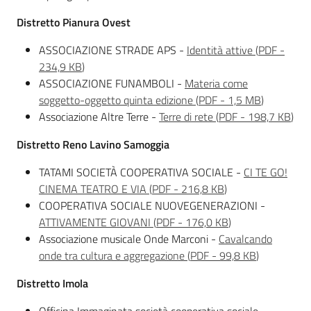
Distretto Pianura Ovest
ASSOCIAZIONE STRADE APS -
Identità attive
(
PDF
-
234,9 KB
)
ASSOCIAZIONE FUNAMBOLI -
Materia come
soggetto-oggetto quinta edizione
(
PDF
-
1,5 MB
)
Associazione Altre Terre -
Terre di rete
(
PDF
-
198,7 KB
)
Distretto Reno Lavino Samoggia
TATAMI SOCIETÀ COOPERATIVA SOCIALE -
CI TE GO!
CINEMA TEATRO E VIA
(
PDF
-
216,8 KB
)
COOPERATIVA SOCIALE NUOVEGENERAZIONI -
ATTIVAMENTE GIOVANI
(
PDF
-
176,0 KB
)
Associazione musicale Onde Marconi -
Cavalcando
onde tra cultura e aggregazione
(
PDF
-
99,8 KB
)
Distretto Imola