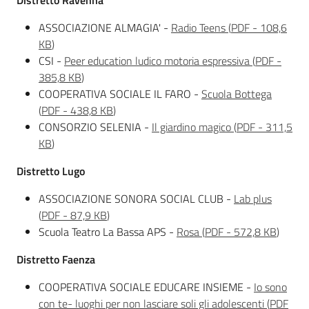
Distretto Ravenna
ASSOCIAZIONE ALMAGIA' -
Radio Teens
(
PDF
-
108,6
KB
)
CSI -
Peer education ludico motoria espressiva
(
PDF
-
385,8 KB
)
COOPERATIVA SOCIALE IL FARO -
Scuola Bottega
(
PDF
-
438,8 KB
)
CONSORZIO SELENIA -
Il giardino magico
(
PDF
-
311,5
KB
)
Distretto Lugo
ASSOCIAZIONE SONORA SOCIAL CLUB -
Lab plus
(
PDF
-
87,9 KB
)
Scuola Teatro La Bassa APS -
Rosa
(
PDF
-
572,8 KB
)
Distretto Faenza
COOPERATIVA SOCIALE EDUCARE INSIEME -
Io sono
con te- luoghi per non lasciare soli gli adolescenti
(
PDF