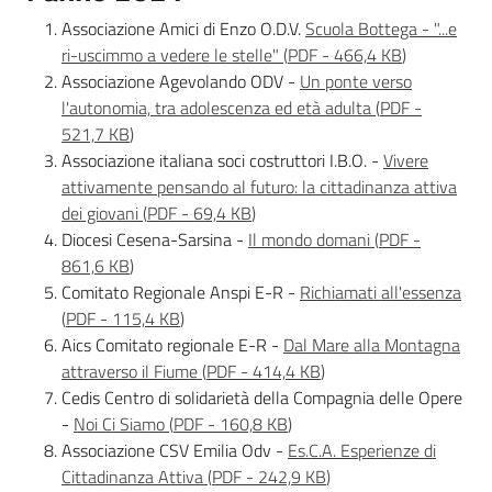
soggiorni
Associazione Amici di Enzo O.D.V.
Scuola Bottega - "...e
socioeducativi
ri-uscimmo a vedere le stelle"
(
PDF
-
466,4 KB
)
Associazione Agevolando ODV -
Un ponte verso
Formazione
l'autonomia, tra adolescenza ed età adulta
(
PDF
-
e
521,7 KB
)
ricerca
Associazione italiana soci costruttori I.B.O. -
Vivere
attivamente pensando al futuro: la cittadinanza attiva
dei giovani
(
PDF
-
69,4 KB
)
Diocesi Cesena-Sarsina -
Il mondo domani
(
PDF
-
861,6 KB
)
Nidi
Comitato Regionale Anspi E-R -
Richiamati all'essenza
e
(
PDF
-
115,4 KB
)
scuole
Aics Comitato regionale E-R -
Dal Mare alla Montagna
dell'infanzia
attraverso il Fiume
(
PDF
-
414,4 KB
)
Cedis Centro di solidarietà della Compagnia delle Opere
-
Noi Ci Siamo
(
PDF
-
160,8 KB
)
Associazione CSV Emilia Odv -
Es.C.A. Esperienze di
Cittadinanza Attiva
(
PDF
-
242,9 KB
)