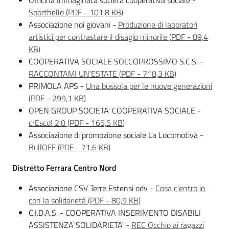
Officina Immaginata società cooperativa sociale -
Sporthello
(
PDF
-
101,8 KB
)
Associazione noi giovani -
Produzione di laboratori
artistici per contrastare il disagio minorile
(
PDF
-
89,4
KB
)
COOPERATIVA SOCIALE SOLCOPROSSIMO S.C.S. -
RACCONTAMI UN'ESTATE
(
PDF
-
718,3 KB
)
PRIMOLA APS -
Una bussola per le nuove generazioni
(
PDF
-
299,1 KB
)
OPEN GROUP SOCIETA' COOPERATIVA SOCIALE -
crEsco! 2.0
(
PDF
-
165,5 KB
)
Associazione di promozione sociale La Locomotiva -
BullOFF
(
PDF
-
71,6 KB
)
Distretto Ferrara Centro Nord
Associazione CSV Terre Estensi odv -
Cosa c'entro io
con la solidarietà
(
PDF
-
80,9 KB
)
C.I.D.A.S. - COOPERATIVA INSERIMENTO DISABILI
ASSISTENZA SOLIDARIETA' -
REC Occhio ai ragazzi