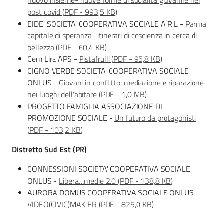
nuovo insieme- nuove forme di socialità giovanile nel
post covid
(
PDF
-
993,5 KB
)
EIDE' SOCIETA' COOPERATIVA SOCIALE A R.L -
Parma
capitale di speranza- itinerari di coscienza in cerca di
bellezza
(
PDF
-
60,4 KB
)
Cem Lira APS -
Pistafrulli
(
PDF
-
95,8 KB
)
CIGNO VERDE SOCIETA' COOPERATIVA SOCIALE
ONLUS -
Giovani in conflitto: mediazione e riparazione
nei luoghi dell'abitare
(
PDF
-
1,0 MB
)
PROGETTO FAMIGLIA ASSOCIAZIONE DI
PROMOZIONE SOCIALE -
Un futuro da protagonisti
(
PDF
-
103,2 KB
)
Distretto Sud Est (PR)
CONNESSIONI SOCIETA' COOPERATIVA SOCIALE
ONLUS -
Libera…medie 2.0
(
PDF
-
138,8 KB
)
AURORA DOMUS COOPERATIVA SOCIALE ONLUS -
VIDEO(CIVIC)MAK ER
(
PDF
-
825,0 KB
)