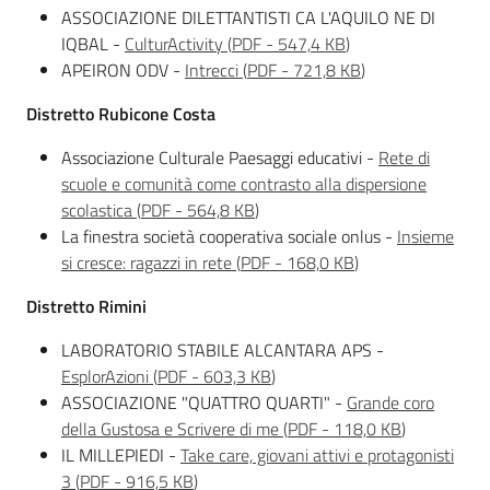
ASSOCIAZIONE DILETTANTISTI CA L'AQUILO NE DI
IQBAL -
CulturActivity
(
PDF
-
547,4 KB
)
APEIRON ODV -
Intrecci
(
PDF
-
721,8 KB
)
Distretto Rubicone Costa
Associazione Culturale Paesaggi educativi -
Rete di
scuole e comunità come contrasto alla dispersione
scolastica
(
PDF
-
564,8 KB
)
La finestra società cooperativa sociale onlus -
Insieme
si cresce: ragazzi in rete
(
PDF
-
168,0 KB
)
Distretto Rimini
LABORATORIO STABILE ALCANTARA APS -
EsplorAzioni
(
PDF
-
603,3 KB
)
ASSOCIAZIONE "QUATTRO QUARTI" -
Grande coro
della Gustosa e Scrivere di me
(
PDF
-
118,0 KB
)
IL MILLEPIEDI -
Take care, giovani attivi e protagonisti
3
(
PDF
-
916,5 KB
)