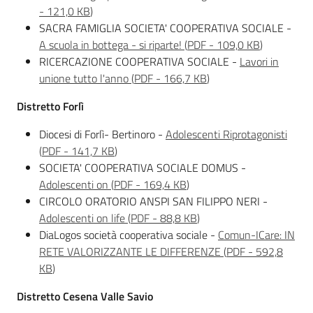
-
121,0 KB
)
SACRA FAMIGLIA SOCIETA' COOPERATIVA SOCIALE -
A scuola in bottega - si riparte!
(
PDF
-
109,0 KB
)
RICERCAZIONE COOPERATIVA SOCIALE -
Lavori in
unione tutto l'anno
(
PDF
-
166,7 KB
)
Distretto Forlì
Diocesi di Forlì- Bertinoro -
Adolescenti Riprotagonisti
(
PDF
-
141,7 KB
)
SOCIETA' COOPERATIVA SOCIALE DOMUS -
Adolescenti on
(
PDF
-
169,4 KB
)
CIRCOLO ORATORIO ANSPI SAN FILIPPO NERI -
Adolescenti on life
(
PDF
-
88,8 KB
)
DiaLogos società cooperativa sociale -
Comun-ICare: IN
RETE VALORIZZANTE LE DIFFERENZE
(
PDF
-
592,8
KB
)
Distretto Cesena Valle Savio