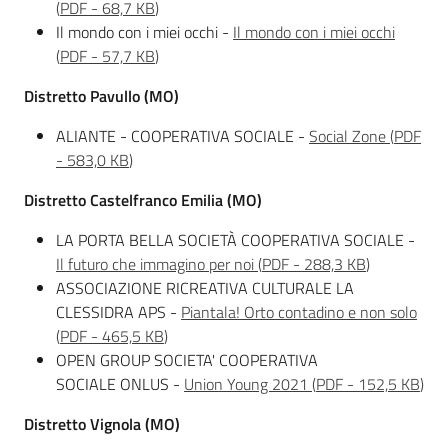
(
PDF
-
68,7 KB
)
Il mondo con i miei occhi -
Il mondo con i miei occhi
(
PDF
-
57,7 KB
)
Distretto Pavullo (MO)
ALIANTE - COOPERATIVA SOCIALE -
Social Zone
(
PDF
-
583,0 KB
)
Distretto Castelfranco Emilia (MO)
LA PORTA BELLA SOCIETÀ COOPERATIVA SOCIALE -
Il futuro che immagino per noi
(
PDF
-
288,3 KB
)
ASSOCIAZIONE RICREATIVA CULTURALE LA
CLESSIDRA APS -
Piantala! Orto contadino e non solo
(
PDF
-
465,5 KB
)
OPEN GROUP SOCIETA' COOPERATIVA
SOCIALE ONLUS -
Union Young 2021
(
PDF
-
152,5 KB
)
Distretto Vignola (MO)