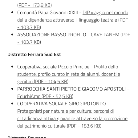
(
PDF
-
173,8 KB
)
Comunità Papa Giovanni XXIII -
DIP viaggio nel mondo
della dipendenza attraverso il linguaggio teatrale
(
PDF
-
103,7 KB
)
ASSOCIAZIONE BASSO PROFILO -
CAVE PANEM
(
PDF
-
103,7 KB
)
Distretto Ferrara Sud Est
Cooperativa sociale Piccolo Principe -
Profilo dello
studente: profilo curato in rete da alunni, docenti e
genitori
(
PDF
-
104,5 KB
)
PARROCCHIA SANTI PIETRO E GIACOMO APOSTOLI -
EduchiAmo
(
PDF
-
52,5 KB
)
COOPERATIVA SOCIALE GIROGIROTONDO -
Protagonisti per natura e per cultura: percorsi di
cittadinanza attiva giovanile attraverso la promozione
del patrimonio culturale
(
PDF
-
183,6 KB
)