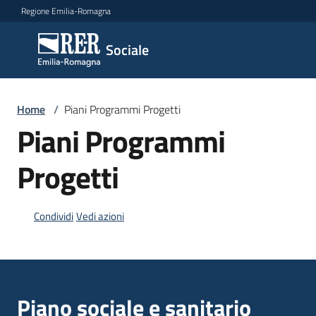
Vai al contenuto
Vai alla navigazione
Vai al footer
Regione Emilia-Romagna
Sociale
Sociale
Argomenti
Home
/
Piani Programmi Progetti
Piani Programmi
Progetti
Novità
Condividi
Vedi azioni
Servizi
Leggi
Atti
Bandi
Piano sociale e sanitario