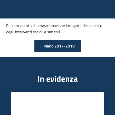
Piani
Programmi
Progetti
Menu selezionato
È lo strumento di programmazione integrata dei servizi e
degli interventi sociali e sanitari.
Seguici
Il Piano 2017-2019
su
In evidenza