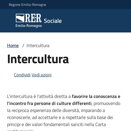
Vai al contenuto
Vai alla navigazione
Vai al footer
Regione Emilia-Romagna
Sociale
Sociale
Argomenti
Home
/
Intercultura
Intercultura
Novità
Condividi
Vedi azioni
Servizi
L'intercultura è l'attività diretta a
favorire la conoscenza e
l’incontro fra persone di culture differenti
, promuovendo
Leggi
la reciproca esperienza delle diversità, imparando a
Atti
riconoscerle, ad accettarle e a rispettarle sulla base dei
Bandi
principi e dei valori fondamentali sanciti nella Carta