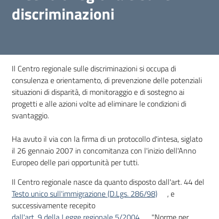
discriminazioni
Piani
Programmi
Progetti
Il Centro regionale sulle discriminazioni si occupa di
Seguici
consulenza e orientamento, di prevenzione delle potenziali
su
situazioni di disparità, di monitoraggio e di sostegno ai
progetti e alle azioni volte ad eliminare le condizioni di
svantaggio.
Ha avuto il via con la firma di un protocollo d'intesa, siglato
il 26 gennaio 2007 in concomitanza con l'inizio dell'Anno
Europeo delle pari opportunità per tutti.
Il Centro regionale nasce da quanto disposto dall'art. 44 del
Testo unico sull'immigrazione (D.Lgs. 286/98)
, e
successivamente recepito
dall'art. 9 della Legge regionale 5/2004
"Norme per