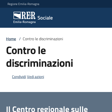
Vai al contenuto
Vai alla navigazione
Vai al footer
Regione Emilia-Romagna
Sociale
Sociale
Argomenti
Home
/
Contro le discriminazioni
Contro le
discriminazioni
Novità
Condividi
Vedi azioni
Servizi
Leggi
Atti
Bandi
Il Centro regionale sulle