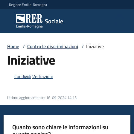
Vai al contenuto
Vai alla navigazione
Vai al footer
Regione Emilia-Romagna
Sociale
Sociale
Argomenti
Home
/
Contro le discriminazioni
/
Iniziative
Iniziative
Novità
Condividi
Vedi azioni
Servizi
Ultimo aggiornamento
:
16-09-2024 14:13
Leggi
Atti
Bandi
Quanto sono chiare le informazioni su