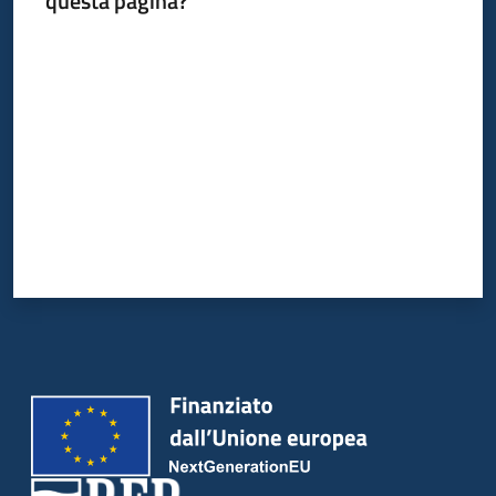
questa pagina?
Piani
Valuta da 1 a 5 stelle
Programmi
Progetti
Seguici
su