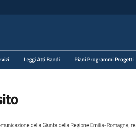
rvizi
Leggi Atti Bandi
Piani Programmi Progetti
sito
 comunicazione della Giunta della Regione Emilia-Romagna, rea