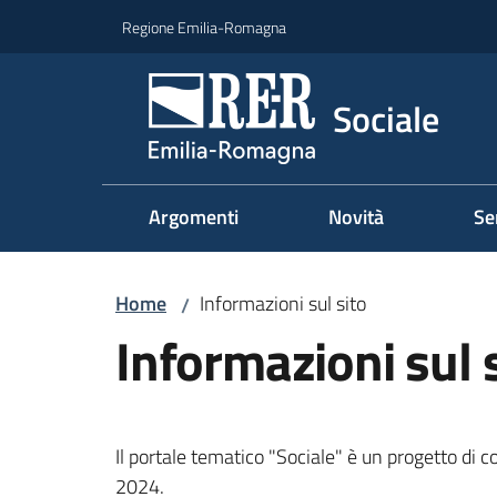
Vai al contenuto
Vai alla navigazione
Vai al footer
Regione Emilia-Romagna
Sociale
Argomenti
Novità
Se
Home
Informazioni sul sito
/
Informazioni sul 
Il portale tematico "Sociale" è un progetto di
2024.