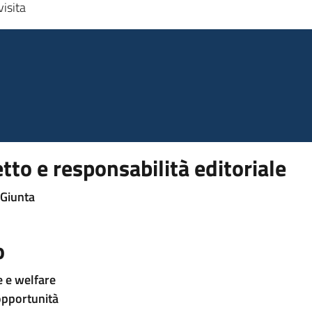
isita
to e responsabilità editoriale
 Giunta
o
e e welfare
 opportunità