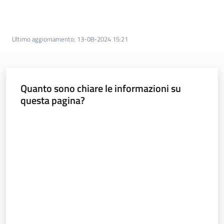
soggiorni
socioeducativi
Ultimo aggiornamento
:
13-08-2024 15:21
Formazione
e
ricerca
Menu selezionato
Quanto sono chiare le informazioni su
questa pagina?
Valuta da 1 a 5 stelle
Nidi
e
scuole
dell'infanzia