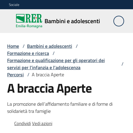
Vai al contenuto
Vai alla navigazione
Vai al footer
Sociale
Bambini e
Bambini e adolescenti
adolescenti
Home
/
Bambini e adolescenti
/
Accoglienza,
Formazione e ricerca
/
tutela
Formazione e qualificazione per gli operatori dei
/
e
servizi per l’infanzia e l’adolescenza
sostegno
Percorsi
/
A braccia Aperte
A braccia Aperte
Adolescenza
La promozione dell’affidamento familiare e di forme di
solidarietà tra famiglie
Centri
estivi
Condividi
Vedi azioni
e