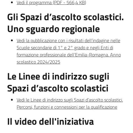
Vedi il programma
(
PDF
-
566,4 KB
)
Sociale
Gli Spazi d’ascolto scolastici.
Uno sguardo regionale
Argomenti
Vedi la pubblicazione con i risultati dell’indagine nelle
Novità
Scuole secondarie di 1° e 2° grado e negli Enti di
formazione professionale dell’Emilia-Romagna. Anno
Servizi
scolastico 2024/2025
Leggi Atti Bandi
Le Linee di indirizzo sugli
Spazi d’ascolto scolastici
Vedi le Linee di indirizzo sugli Spazi d’ascolto scolastici.
Piani Programmi
Percorsi, funzioni e connessioni per la qualificazione
Progetti
Il video dell'iniziativa