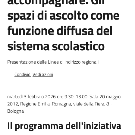
soggiorni
spazi di ascolto come
socioeducativi
funzione diffusa del
Formazione
e
sistema scolastico
ricerca
Menu selezionato
Presentazione delle Linee di indirizzo regionali
Condividi
Vedi azioni
Nidi
e
scuole
martedì 3 febbraio 2026 ore 9.30-13.00. Sala 20 maggio
dell'infanzia
2012, Regione Emilia-Romagna, viale della Fiera, 8 -
Bologna
Il programma dell'iniziativa