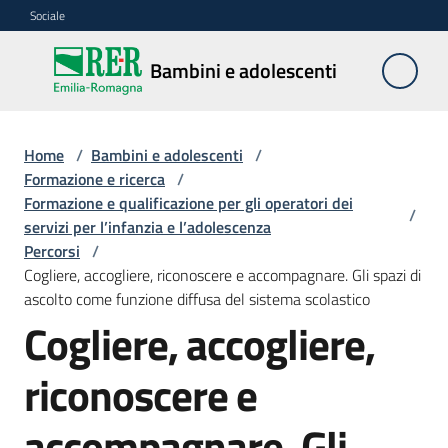
Vai al contenuto
Vai alla navigazione
Vai al footer
Sociale
Bambini e
Bambini e adolescenti
adolescenti
Home
/
Bambini e adolescenti
/
Accoglienza,
Formazione e ricerca
/
tutela
Formazione e qualificazione per gli operatori dei
/
e
servizi per l’infanzia e l’adolescenza
sostegno
Percorsi
/
Cogliere, accogliere, riconoscere e accompagnare. Gli spazi di
ascolto come funzione diffusa del sistema scolastico
Cogliere, accogliere,
Adolescenza
riconoscere e
Centri
estivi
accompagnare. Gli
e