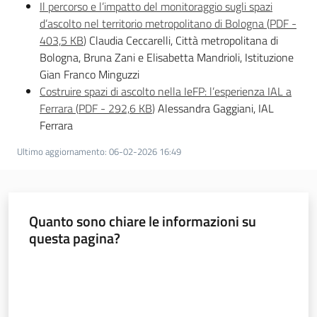
Il percorso e l’impatto del monitoraggio sugli spazi
d’ascolto nel territorio metropolitano di Bologna
(
PDF
-
403,5 KB
)
Claudia Ceccarelli, Città metropolitana di
Bologna, Bruna Zani e Elisabetta Mandrioli, Istituzione
Gian Franco Minguzzi
Costruire spazi di ascolto nella IeFP: l’esperienza IAL a
Ferrara
(
PDF
-
292,6 KB
)
Alessandra Gaggiani, IAL
Ferrara
Ultimo aggiornamento
:
06-02-2026 16:49
Quanto sono chiare le informazioni su
questa pagina?
Valuta da 1 a 5 stelle