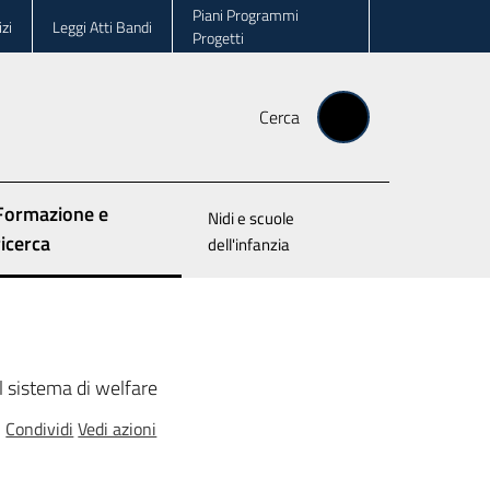
Piani Programmi
zi
Leggi Atti Bandi
Progetti
Cerca
Formazione e
Nidi e scuole
Menu selezionato
ricerca
dell'infanzia
el sistema di welfare
Condividi
Vedi azioni