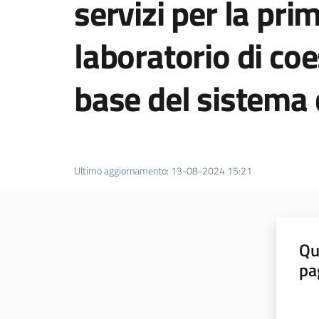
servizi per la pri
laboratorio di coe
base del sistema 
Ultimo aggiornamento
:
13-08-2024 15:21
Qu
pa
Valut