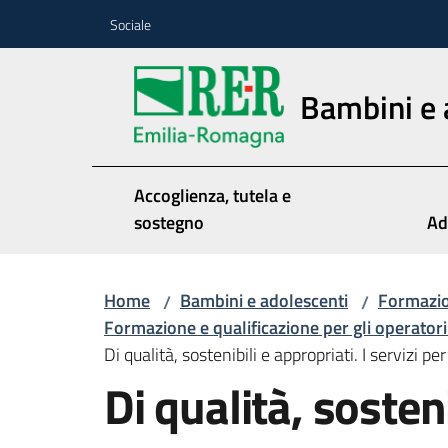
Vai al contenuto
Vai alla navigazione
Vai al footer
Sociale
Bambini e 
Accoglienza, tutela e
sostegno
Ad
Home
Bambini e adolescenti
Formazio
/
/
Formazione e qualificazione per gli operatori 
Di qualità, sostenibili e appropriati. I servizi 
Di qualità, sosteni