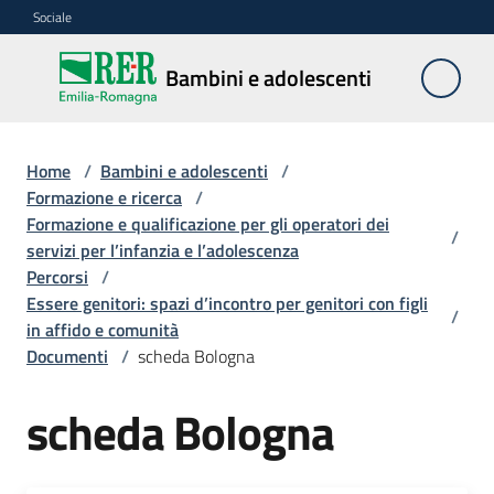
Vai al contenuto
Vai alla navigazione
Vai al footer
Sociale
Bambini e
Bambini e adolescenti
adolescenti
Home
/
Bambini e adolescenti
/
Accoglienza,
Formazione e ricerca
/
tutela
Formazione e qualificazione per gli operatori dei
/
e
servizi per l’infanzia e l’adolescenza
sostegno
Percorsi
/
Essere genitori: spazi d’incontro per genitori con figli
/
in affido e comunità
Documenti
/
scheda Bologna
Adolescenza
scheda Bologna
Centri
estivi
e