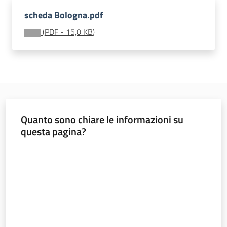
soggiorni
scheda Bologna.pdf
socioeducativi
(
PDF
-
15,0 KB
)
Formazione
e
ricerca
Menu selezionato
Quanto sono chiare le informazioni su
questa pagina?
Nidi
e
Valuta da 1 a 5 stelle
scuole
dell'infanzia