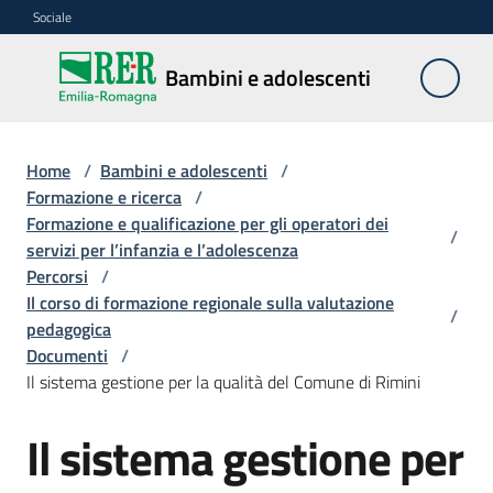
Vai al contenuto
Vai alla navigazione
Vai al footer
Sociale
Bambini e
Bambini e adolescenti
adolescenti
Home
/
Bambini e adolescenti
/
Accoglienza,
Formazione e ricerca
/
tutela
Formazione e qualificazione per gli operatori dei
/
e
servizi per l’infanzia e l’adolescenza
sostegno
Percorsi
/
Il corso di formazione regionale sulla valutazione
/
pedagogica
Documenti
/
Adolescenza
Il sistema gestione per la qualità del Comune di Rimini
Centri
Il sistema gestione per
estivi
e