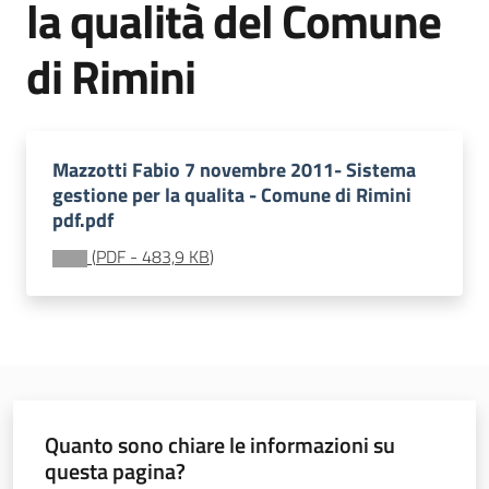
la qualità del Comune
soggiorni
socioeducativi
di Rimini
Formazione
e
ricerca
Mazzotti Fabio 7 novembre 2011- Sistema
Menu selezionato
gestione per la qualita - Comune di Rimini
pdf.pdf
(
PDF
-
483,9 KB
)
Nidi
e
scuole
dell'infanzia
Quanto sono chiare le informazioni su
questa pagina?