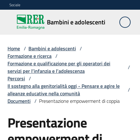
Vai al contenuto
Vai alla navigazione
Vai al footer
Sociale
Bambini e
Bambini e adolescenti
adolescenti
Home
/
Bambini e adolescenti
/
Accoglienza,
Formazione e ricerca
/
tutela
Formazione e qualificazione per gli operatori dei
/
e
servizi per l’infanzia e l’adolescenza
sostegno
Percorsi
/
Il sostegno alla genitorialità oggi - Pensare e agire le
/
alleanze educative nella comunità
Documenti
/
Presentazione empowerment di coppia
Adolescenza
Presentazione
Centri
estivi
empowerment di
e