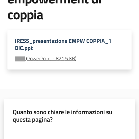
soggiorni
coppia
socioeducativi
Formazione
e
iRESS_presentazione EMPW COPPIA_1
ricerca
DIC.ppt
Menu selezionato
(
PowerPoint
-
821,5 KB
)
Nidi
e
scuole
dell'infanzia
Quanto sono chiare le informazioni su
questa pagina?
Valuta da 1 a 5 stelle