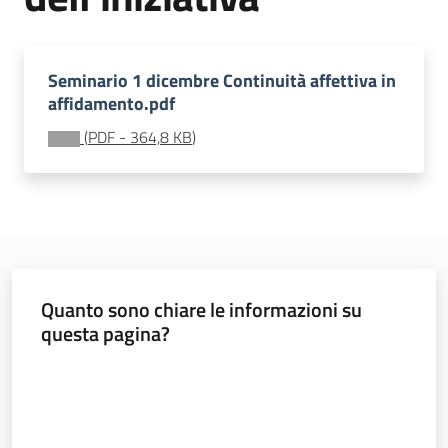
soggiorni
socioeducativi
Seminario 1 dicembre Continuità affettiva in
Formazione
affidamento.pdf
e
ricerca
(
PDF
-
364,8 KB
)
Menu selezionato
Nidi
e
Quanto sono chiare le informazioni su
scuole
questa pagina?
dell'infanzia
Valuta da 1 a 5 stelle