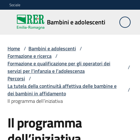
Vai al contenuto
Vai alla navigazione
Vai al footer
Sociale
Bambini e
Bambini e adolescenti
adolescenti
Home
/
Bambini e adolescenti
/
Accoglienza,
Formazione e ricerca
/
tutela
Formazione e qualificazione per gli operatori dei
/
e
servizi per l’infanzia e l’adolescenza
sostegno
Percorsi
/
La tutela della continuità affettiva delle bambine e
/
dei bambini in affidamento
Il programma dell’iniziativa
Adolescenza
Il programma
Centri
estivi
dell’iniziativa
e