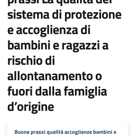
soggiorni
sistema di protezione
socioeducativi
e accoglienza di
Formazione
e
bambini e ragazzi a
ricerca
Menu selezionato
rischio di
allontanamento o
Nidi
fuori dalla famiglia
e
scuole
dell'infanzia
d’origine
Buone prassi qualità accoglienze bambini e