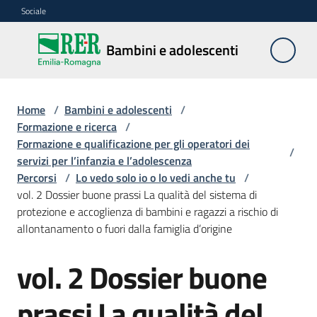
Vai al contenuto
Vai alla navigazione
Vai al footer
Sociale
Bambini e
Bambini e adolescenti
adolescenti
Home
/
Bambini e adolescenti
/
Accoglienza,
Formazione e ricerca
/
tutela
Formazione e qualificazione per gli operatori dei
/
e
servizi per l’infanzia e l’adolescenza
sostegno
Percorsi
/
Lo vedo solo io o lo vedi anche tu
/
vol. 2 Dossier buone prassi La qualità del sistema di
protezione e accoglienza di bambini e ragazzi a rischio di
allontanamento o fuori dalla famiglia d’origine
Adolescenza
vol. 2 Dossier buone
Centri
estivi
prassi La qualità del
e