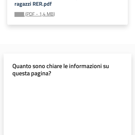
ragazzi RER.pdf
Sociale
(
PDF
-
1,4 MB
)
Argomenti
Novità
Servizi
Quanto sono chiare le informazioni su
questa pagina?
Leggi Atti Bandi
Valuta da 1 a 5 stelle
Piani Programmi
Progetti