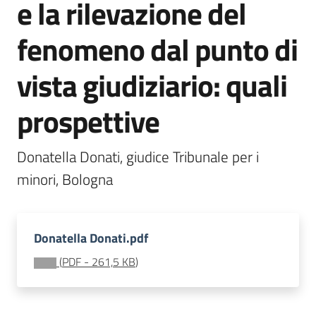
e la rilevazione del
soggiorni
socioeducativi
fenomeno dal punto di
Formazione
vista giudiziario: quali
e
ricerca
prospettive
Menu selezionato
Donatella Donati, giudice Tribunale per i 
minori, Bologna
Nidi
e
scuole
dell'infanzia
Donatella Donati.pdf
(
PDF
-
261,5 KB
)