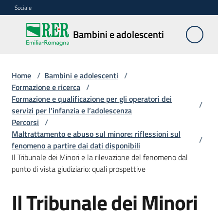
Vai al contenuto
Vai alla navigazione
Vai al footer
Sociale
Bambini e
Bambini e adolescenti
adolescenti
Home
/
Bambini e adolescenti
/
Accoglienza,
Formazione e ricerca
/
tutela
Formazione e qualificazione per gli operatori dei
/
e
servizi per l’infanzia e l’adolescenza
sostegno
Percorsi
/
Maltrattamento e abuso sul minore: riflessioni sul
/
fenomeno a partire dai dati disponibili
Il Tribunale dei Minori e la rilevazione del fenomeno dal
Adolescenza
punto di vista giudiziario: quali prospettive
Centri
Il Tribunale dei Minori
estivi
e