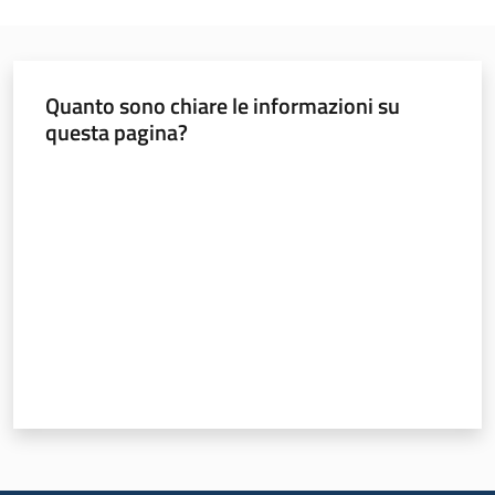
Sociale
Argomenti
Quanto sono chiare le informazioni su
questa pagina?
Novità
Valuta da 1 a 5 stelle
Servizi
Leggi Atti Bandi
Piani Programmi
Progetti