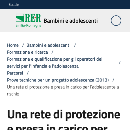
Vai al contenuto
Vai alla navigazione
Vai al footer
Sociale
Bambini e
Bambini e adolescenti
adolescenti
Home
/
Bambini e adolescenti
/
Accoglienza,
Formazione e ricerca
/
tutela
Formazione e qualificazione per gli operatori dei
/
e
servizi per l’infanzia e l’adolescenza
sostegno
Percorsi
/
Prove tecniche per un progetto adolescenza (2013)
/
Una rete di protezione e presa in carico per l’adolescente a
rischio
Adolescenza
Una rete di protezione
Centri
estivi
e presa in carico per
e