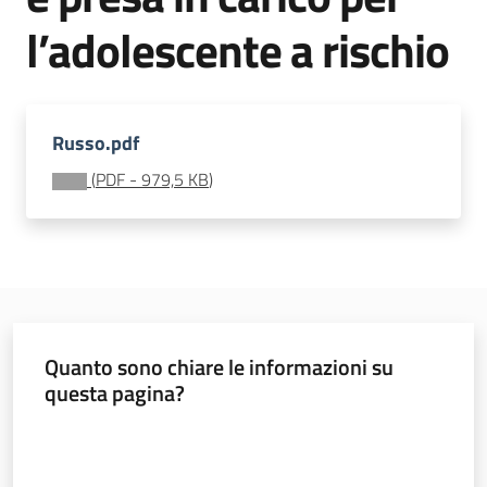
soggiorni
l’adolescente a rischio
socioeducativi
Formazione
e
Russo.pdf
ricerca
Menu selezionato
(
PDF
-
979,5 KB
)
Nidi
e
scuole
dell'infanzia
Quanto sono chiare le informazioni su
questa pagina?
Valuta da 1 a 5 stelle