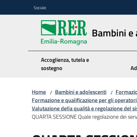
Vai al contenuto
Vai alla navigazione
Vai al footer
Sociale
Bambini e 
Accoglienza, tutela e
sostegno
Ad
Home
Bambini e adolescenti
Formazio
/
/
Formazione e qualificazione per gli operatori 
Valutazione della qualità e regolazione del s
QUARTA SESSIONE Quale regolazione dei serv