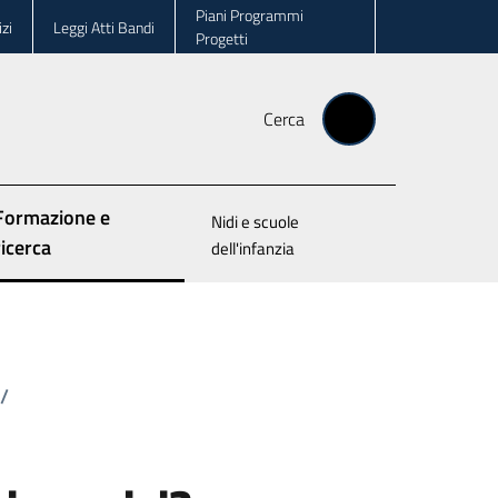
Piani Programmi
zi
Leggi Atti Bandi
Progetti
Cerca
Formazione e
Nidi e scuole
Menu selezionato
ricerca
dell'infanzia
/