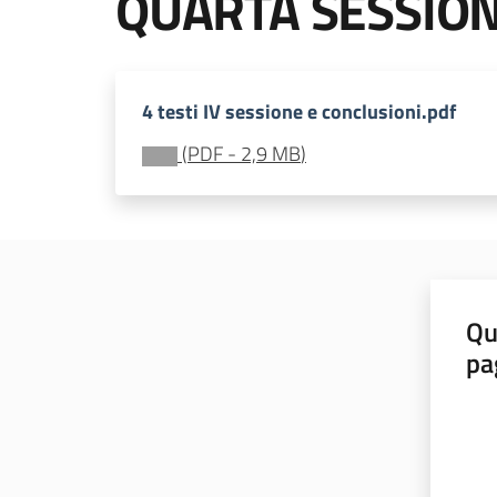
QUARTA SESSIONE 
4 testi IV sessione e conclusioni.pdf
(
PDF
-
2,9 MB
)
Qu
pa
Valut