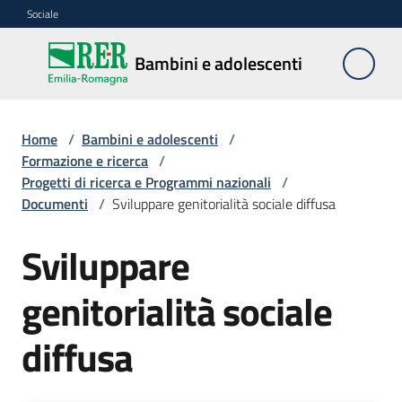
Vai al contenuto
Vai alla navigazione
Vai al footer
Sociale
Bambini e
Bambini e adolescenti
adolescenti
Home
/
Bambini e adolescenti
/
Accoglienza,
Formazione e ricerca
/
tutela
Progetti di ricerca e Programmi nazionali
/
e
Documenti
/
Sviluppare genitorialità sociale diffusa
sostegno
Sviluppare
genitorialità sociale
Adolescenza
diffusa
Centri
estivi
e