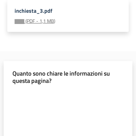
soggiorni
socioeducativi
inchiesta_3.pdf
(
PDF
-
1,1 MB
)
Formazione
e
ricerca
Menu selezionato
Quanto sono chiare le informazioni su
Nidi
questa pagina?
e
Valuta da 1 a 5 stelle
scuole
dell'infanzia