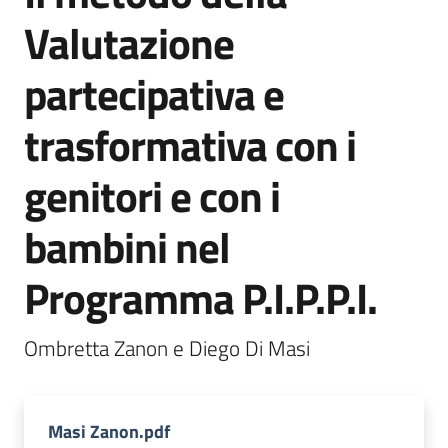
soggiorni
Valutazione
socioeducativi
partecipativa e
Formazione
e
trasformativa con i
ricerca
Menu selezionato
genitori e con i
bambini nel
Nidi
Programma P.I.P.P.I.
e
scuole
dell'infanzia
Ombretta Zanon e Diego Di Masi 
Masi Zanon.pdf