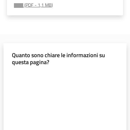
(
PDF
-
1,1 MB
)
Sociale
Argomenti
Novità
Quanto sono chiare le informazioni su
Servizi
questa pagina?
Leggi Atti Bandi
Valuta da 1 a 5 stelle
Piani Programmi
Progetti