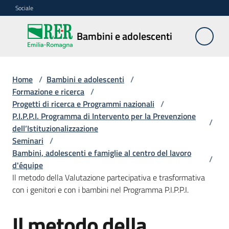
Vai al contenuto
Vai alla navigazione
Vai al footer
Sociale
Bambini e
Bambini e adolescenti
adolescenti
Home
/
Bambini e adolescenti
/
Accoglienza,
Formazione e ricerca
/
tutela
Progetti di ricerca e Programmi nazionali
/
e
P.I.P.P.I. Programma di Intervento per la Prevenzione
/
sostegno
dell’Istituzionalizzazione
Seminari
/
Bambini, adolescenti e famiglie al centro del lavoro
/
d'équipe
Adolescenza
Il metodo della Valutazione partecipativa e trasformativa
con i genitori e con i bambini nel Programma P.I.P.P.I.
Centri
estivi
Il metodo della
e