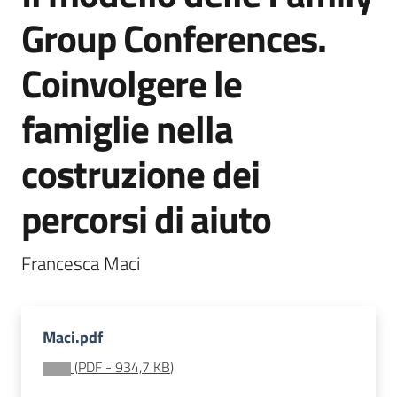
soggiorni
Group Conferences.
socioeducativi
Coinvolgere le
Formazione
e
famiglie nella
ricerca
Menu selezionato
costruzione dei
percorsi di aiuto
Nidi
e
Francesca Maci
scuole
dell'infanzia
Maci.pdf
(
PDF
-
934,7 KB
)