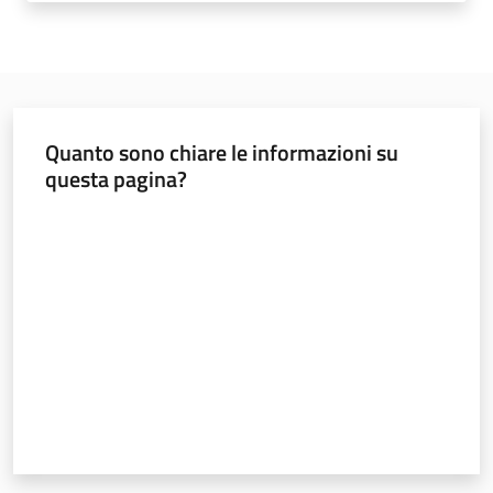
Sociale
Argomenti
Quanto sono chiare le informazioni su
Novità
questa pagina?
Servizi
Valuta da 1 a 5 stelle
Leggi Atti Bandi
Piani Programmi
Progetti