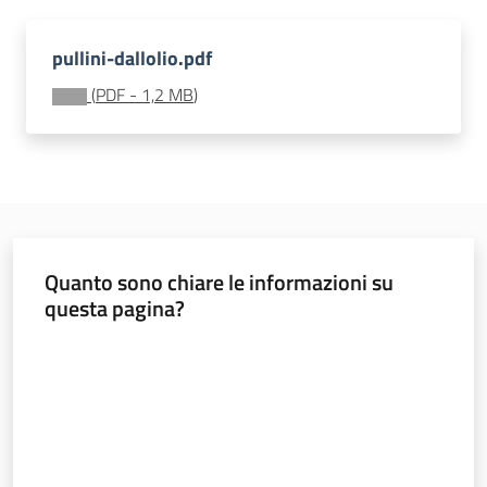
soggiorni
socioeducativi
pullini-dallolio.pdf
Formazione
(
PDF
-
1,2 MB
)
e
ricerca
Menu selezionato
Quanto sono chiare le informazioni su
Nidi
questa pagina?
e
scuole
Valuta da 1 a 5 stelle
dell'infanzia