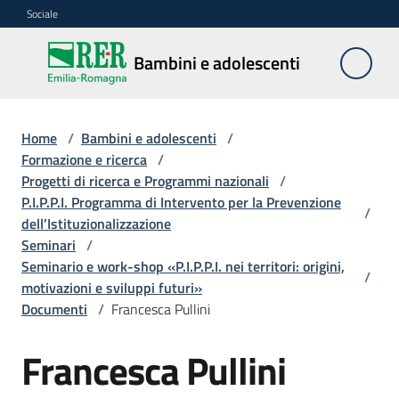
Vai al contenuto
Vai alla navigazione
Vai al footer
Sociale
Bambini e
Bambini e adolescenti
adolescenti
Home
/
Bambini e adolescenti
/
Accoglienza,
Formazione e ricerca
/
tutela
Progetti di ricerca e Programmi nazionali
/
e
P.I.P.P.I. Programma di Intervento per la Prevenzione
/
sostegno
dell’Istituzionalizzazione
Seminari
/
Seminario e work-shop «P.I.P.P.I. nei territori: origini,
/
motivazioni e sviluppi futuri»
Adolescenza
Documenti
/
Francesca Pullini
Centri
Francesca Pullini
estivi
e