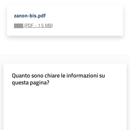
soggiorni
socioeducativi
zanon-bis.pdf
Formazione
(
PDF
-
1,5 MB
)
e
ricerca
Menu selezionato
Quanto sono chiare le informazioni su
Nidi
questa pagina?
e
scuole
Valuta da 1 a 5 stelle
dell'infanzia