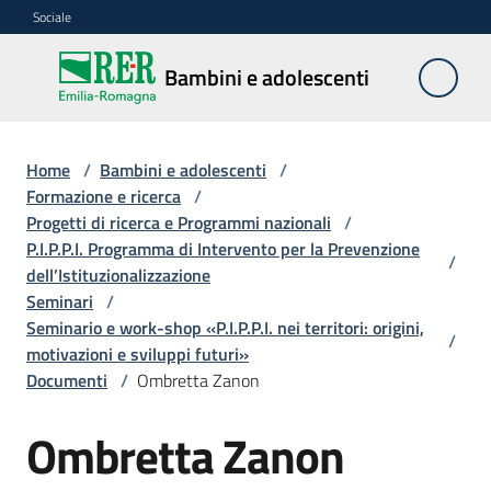
Vai al contenuto
Vai alla navigazione
Vai al footer
Sociale
Bambini e
Bambini e adolescenti
adolescenti
Home
/
Bambini e adolescenti
/
Accoglienza,
Formazione e ricerca
/
tutela
Progetti di ricerca e Programmi nazionali
/
e
P.I.P.P.I. Programma di Intervento per la Prevenzione
/
sostegno
dell’Istituzionalizzazione
Seminari
/
Seminario e work-shop «P.I.P.P.I. nei territori: origini,
/
motivazioni e sviluppi futuri»
Adolescenza
Documenti
/
Ombretta Zanon
Centri
Ombretta Zanon
estivi
e