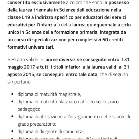
consentito esclusivamente
a coloro che sono
in possesso
Sociale
della laurea triennale in Scienze dell’educazione nella
classe L19 a indirizzo specifico per educatori dei servizi
educativi per l’infanzia
o della
laurea quinquennale a ciclo
Argomenti
unico in Scienze della formazione primaria, integrata da
un corso di specializzazione per complessivi 60 crediti
Novità
formativi universitari
.
Servizi
Restano valide le
lauree diverse
,
se conseguite entro il 31
maggio 2017
e tutti i titoli inferiori alla laurea validi al 31
Leggi Atti Bandi
agosto 2015
,
se conseguiti entro tale data
, che di seguito
si riportano:
diploma di maturità magistrale;
diploma di maturità rilasciato dal liceo socio-psico-
Piani Programmi
pedagogico;
Progetti
diploma di abilitazione all’insegnamento nelle scuole di
grado preparatorio;
diploma di dirigente di comunità;
diploma di tecnico dei servizi sociali/assistente di