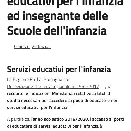
educativi per l’infanzia
soggiorni
socioeducativi
ed insegnante delle
Scuole dell'infanzia
Formazione
e
ricerca
Menu selezionato
Condividi
Vedi azioni
Servizi educativi per l'infanzia
Nidi
La Regione Emilia-Romagna con
e
Deliberazione di Giunta regionale n. 1564/2017
, ha
scuole
recepito le indicazioni Ministeriali
relative ai titoli di
dell'infanzia
studio necessari per accedere ai posti di educatore nei
servizi educativi per l’infanzia
.
A partire dall’
anno scolastico 2019/2020
, l’
accesso ai posti
di educatore di servizi educativi per l’infanzia
è