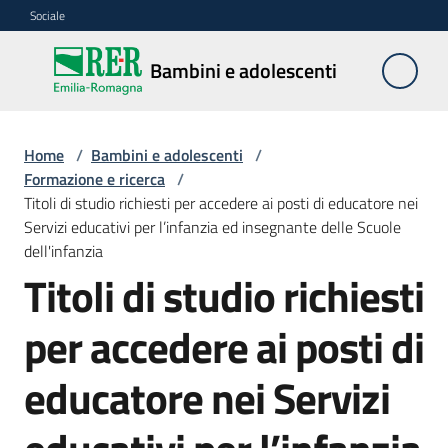
Vai al contenuto
Vai alla navigazione
Vai al footer
Sociale
Bambini e
Bambini e adolescenti
adolescenti
Home
/
Bambini e adolescenti
/
Accoglienza,
Formazione e ricerca
/
tutela
Titoli di studio richiesti per accedere ai posti di educatore nei
e
Servizi educativi per l’infanzia ed insegnante delle Scuole
sostegno
dell'infanzia
Titoli di studio richiesti
per accedere ai posti di
Adolescenza
educatore nei Servizi
Centri
estivi
e