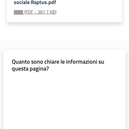
sociale Raptus.pdf
soggiorni
socioeducativi
(
PDF
-
381,7 KB
)
Formazione
e
ricerca
Quanto sono chiare le informazioni su
questa pagina?
Nidi
Valuta da 1 a 5 stelle
e
scuole
dell'infanzia