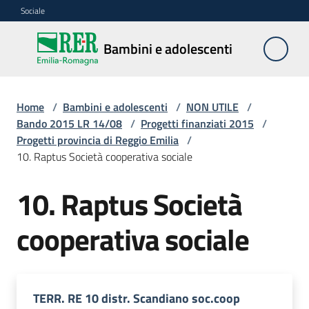
Vai al contenuto
Vai alla navigazione
Vai al footer
Sociale
Bambini e
Bambini e adolescenti
adolescenti
Home
/
Bambini e adolescenti
/
NON UTILE
/
Accoglienza,
Bando 2015 LR 14/08
/
Progetti finanziati 2015
/
tutela
Progetti provincia di Reggio Emilia
/
e
10. Raptus Società cooperativa sociale
sostegno
10. Raptus Società
cooperativa sociale
Adolescenza
Centri
estivi
e
TERR. RE 10 distr. Scandiano soc.coop