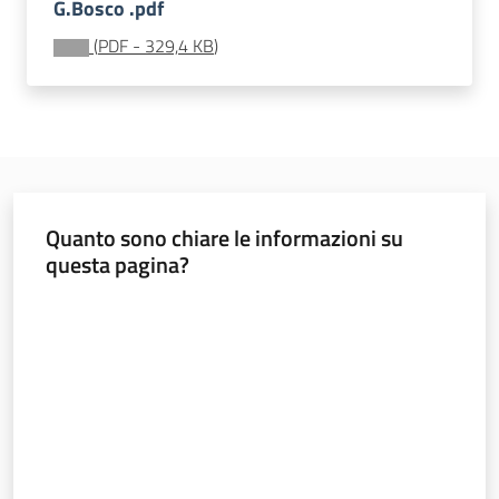
G.Bosco .pdf
soggiorni
socioeducativi
(
PDF
-
329,4 KB
)
Formazione
e
ricerca
Quanto sono chiare le informazioni su
questa pagina?
Nidi
Valuta da 1 a 5 stelle
e
scuole
dell'infanzia