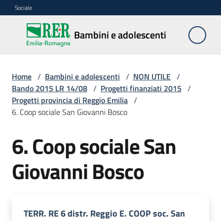
Vai al contenuto
Vai alla navigazione
Vai al footer
Sociale
Bambini e
Bambini e adolescenti
adolescenti
Home
/
Bambini e adolescenti
/
NON UTILE
/
Accoglienza,
Bando 2015 LR 14/08
/
Progetti finanziati 2015
/
tutela
Progetti provincia di Reggio Emilia
/
e
6. Coop sociale San Giovanni Bosco
sostegno
6. Coop sociale San
Giovanni Bosco
Adolescenza
Centri
estivi
e
TERR. RE 6 distr. Reggio E. COOP soc. San