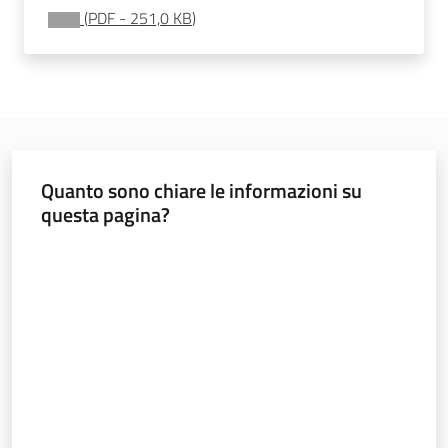
soggiorni
(
PDF
-
251,0 KB
)
socioeducativi
Formazione
e
ricerca
Quanto sono chiare le informazioni su
questa pagina?
Valuta da 1 a 5 stelle
Nidi
e
scuole
dell'infanzia