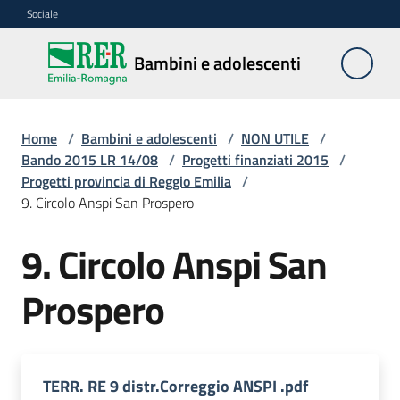
Vai al contenuto
Vai alla navigazione
Vai al footer
Sociale
Bambini e
Bambini e adolescenti
adolescenti
Home
/
Bambini e adolescenti
/
NON UTILE
/
Accoglienza,
Bando 2015 LR 14/08
/
Progetti finanziati 2015
/
tutela
Progetti provincia di Reggio Emilia
/
e
9. Circolo Anspi San Prospero
sostegno
9. Circolo Anspi San
Prospero
Adolescenza
Centri
estivi
e
TERR. RE 9 distr.Correggio ANSPI .pdf