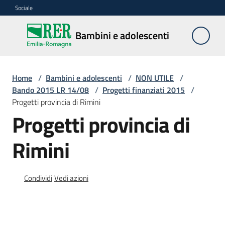
Vai al contenuto
Vai alla navigazione
Vai al footer
Sociale
Bambini e
Bambini e adolescenti
adolescenti
Home
/
Bambini e adolescenti
/
NON UTILE
/
Accoglienza,
Bando 2015 LR 14/08
/
Progetti finanziati 2015
/
tutela
Progetti provincia di Rimini
e
Progetti provincia di
sostegno
Rimini
Adolescenza
Condividi
Vedi azioni
Centri
estivi
e