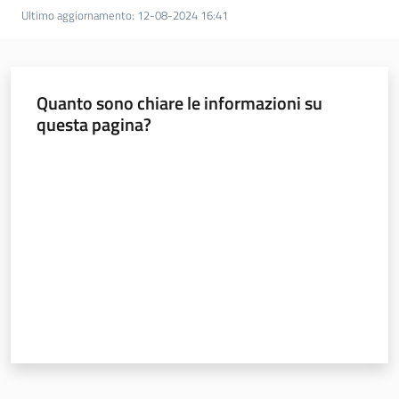
soggiorni
Ultimo aggiornamento
:
12-08-2024 16:41
socioeducativi
Formazione
e
Quanto sono chiare le informazioni su
ricerca
questa pagina?
Valuta da 1 a 5 stelle
Nidi
e
scuole
dell'infanzia