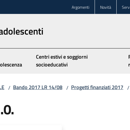
Argomenti
Novità
Servi
adolescenti
Centri estivi e soggiorni
olescenza
socioeducativi
LE
Bando 2017 LR 14/08
Progetti finanziati 2017
/
/
/
.0.