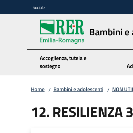
Vai al contenuto
Vai alla navigazione
Vai al footer
Sociale
Bambini e 
Accoglienza, tutela e
sostegno
Ad
Home
Bambini e adolescenti
NON UTI
/
/
12. RESILIENZA 3