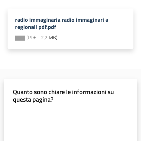
soggiorni
socioeducativi
radio immaginaria radio immaginari a
regionali pdf.pdf
Formazione
e
(
PDF
-
2,2 MB
)
ricerca
Nidi
e
Quanto sono chiare le informazioni su
scuole
questa pagina?
dell'infanzia
Valuta da 1 a 5 stelle