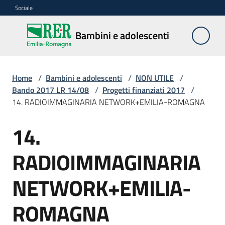
Vai al contenuto
Vai alla navigazione
Vai al footer
Sociale
Bambini e
Bambini e adolescenti
adolescenti
Home
/
Bambini e adolescenti
/
NON UTILE
/
Accoglienza,
Bando 2017 LR 14/08
/
Progetti finanziati 2017
/
tutela
14. RADIOIMMAGINARIA NETWORK+EMILIA-ROMAGNA
e
sostegno
14.
RADIOIMMAGINARIA
Adolescenza
NETWORK+EMILIA-
Centri
ROMAGNA
estivi
e