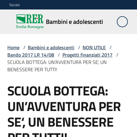
Vai al contenuto
Vai alla navigazione
Vai al footer
Sociale
Bambini e
Bambini e adolescenti
adolescenti
Home
/
Bambini e adolescenti
/
NON UTILE
/
Accoglienza,
Bando 2017 LR 14/08
/
Progetti finanziati 2017
/
tutela
SCUOLA BOTTEGA: UN’AVVENTURA PER SE‘, UN
e
BENESSERE PER TUTTI!
sostegno
SCUOLA BOTTEGA:
UN’AVVENTURA PER
Adolescenza
SE‘, UN BENESSERE
Centri
estivi
e