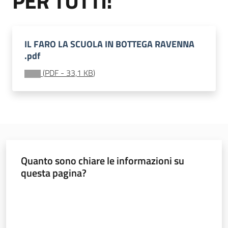
PER TUTTI!
soggiorni
socioeducativi
Formazione
IL FARO LA SCUOLA IN BOTTEGA RAVENNA
.pdf
e
ricerca
(
PDF
-
33,1 KB
)
Nidi
e
scuole
Quanto sono chiare le informazioni su
dell'infanzia
questa pagina?
Valuta da 1 a 5 stelle