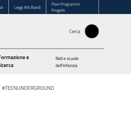
Piani Programmi
zi
Leggi Atti Bandi
Progetti
Cerca
Formazione e
Nidi e scuole
ricerca
dell'infanzia
#TEENUNDERGROUND