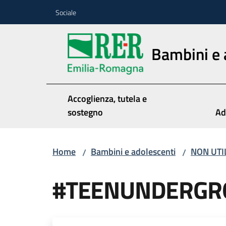
Vai al contenuto
Vai alla navigazione
Vai al footer
Sociale
Bambini e 
Accoglienza, tutela e
sostegno
Ad
Home
Bambini e adolescenti
NON UTI
/
/
#TEENUNDERGR