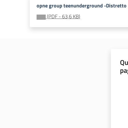
opne group teenunderground -Distretto
(
PDF
-
63,6 KB
)
Qu
pa
Valut