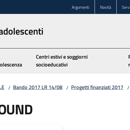
Argomenti
Novità
Servi
adolescenti
Centri estivi e soggiorni
olescenza
socioeducativi
LE
Bando 2017 LR 14/08
Progetti finanziati 2017
/
/
/
OUND